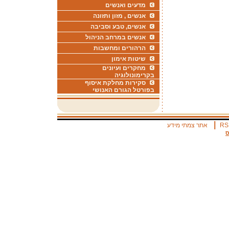
מדעים ואנשים
אנשים , מזון ותזונה
אנשים, טבע וסביבה
אנשים במרחב הניהול
הרהורים ומחשבות
שיטות אימון
מחקרים ועיונים
בקרימונולוגיה
סקירות מחלקת איסוף
בפורטל הגורם האנושי
|
RS
אתר צמתי מידע
ס