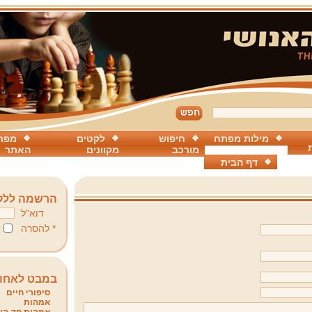
מילות מפתח
חיפוש
לקטים
מפת
מורכב
מקוונים
האתר
דף הבית
הרשמה ללק
דוא"ל
* להסרה
במבט לאחו
סיפורי חיים
אמהות