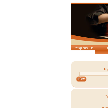
צור קשר
ט
ר