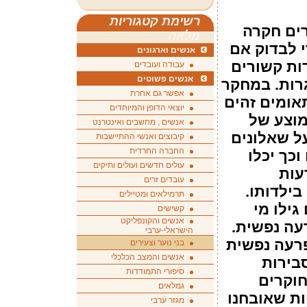
רשימת קטגוריות
ים חקרה
מלאה
י לבדוק אם
אנשים וארגונים
ות קשורים
עבודה ועובדים
אנשים פשוטים
רות. במחקר
אפשר גם אחרת
 מ-25 אלף תאומים זהים
יוצאי הדופן והמיוחדים
מוצע של
אנשים , מחשבים ואינטרנט
 על שאלונים
קיבוצים ואנשי ההתיישבות
החברה החרדית
כך יכלו
עולים חדשים ועולים ותיקים
עות
עובדים זרים
בילדותו.
תרמילאים ומטיילים
גילו מי
קשישים
אנשים והקונפליקט
עה נפשית.
הישראלי-ערבי
רעה נפשית
בני נוער וצעירים
אנשים והמצב הכלכלי
בירות
סיפורי התמודדות
חוקרים
גמלאים
ת שאובחנו
מגזר ערבי