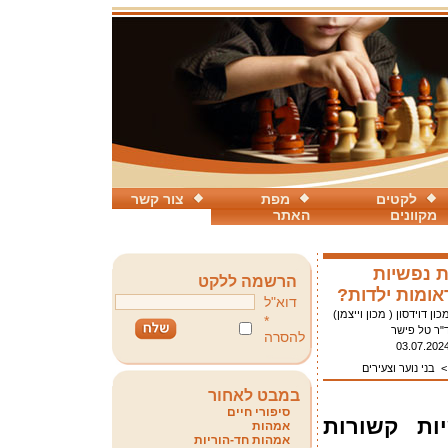
לקטים
מפת
צור קשר
מקוונים
האתר
 נפשיות
הרשמה ללקט
אומות ילדות?
דוא"ל
כון דוידסון ( מכון וייצמן)
*
"ר טל פישר
להסרה
03.07.202
בני נוער וצעירים
במבט לאחור
סיפורי חיים
ת קשורות
אמהות
אמהות חד-הוריות