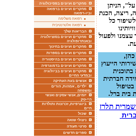
מחקרים ועיונים בפסיכולוגיה
על", הניתן
מחקרים ועיונים ברפואה
ה, ריצה, הכנת
וביו-רפואה
רפואה משלימה
 לשיפור כל
רפואה אלטרנטיבית
יותינו
הבריאות שלך
 עצמנו ולפעול
מחקרים ועיונים בסוציולוגיה
ובאנתרופולגיה
עת
.
מחקרים ועיונים בחינוך
מחקרים ועיונים בספרות
כהן,
מחקרים ועיונים בהיסטוריה
ירותי הייעוץ
מחקרים ועיונים בדמוגרפיה
 בתוכנית
מחקרים ועיונים בביולוגיה
ובמדעי החיים
מידה חברתית
אנשים בעת העתיקה
בטיפול
ילדים , אמהות, הורים
ומשפחה
 בית ברל
.
יזמים, אנשי עסקים ואנשי
היי-טק
ביוגרפיות, זכרונות ותולדות
שמרית תלרז
חיים
ברית
שכול
ניצולי שואה
סרטי תעודה
ספרים חדשים