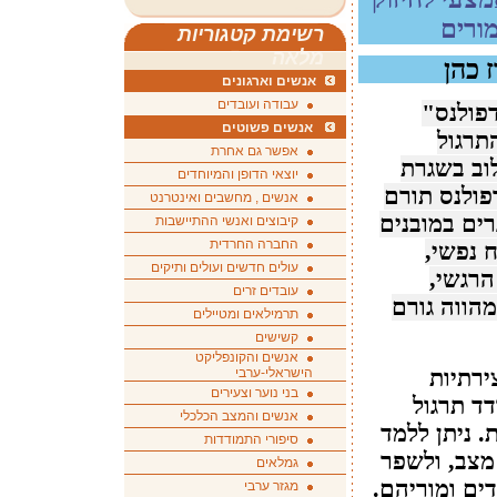
ורים
רשימת קטגוריות
מלאה
 כהן
אנשים וארגונים
עבודה ועובדים
דפולנס"
אנשים פשוטים
תרגול
אפשר גם אחרת
לוב בשגרת
יוצאי הדופן והמיוחדים
דפולנס תורם
אנשים , מחשבים ואינטרנט
רים במובנים
קיבוצים ואנשי ההתיישבות
החברה החרדית
 נפשי,
עולים חדשים ועולים ותיקים
הרגשי,
עובדים זרים
הווה גורם
תרמילאים ומטיילים
קשישים
אנשים והקונפליקט
הישראלי-ערבי
ירתיות
בני נוער וצעירים
דד תרגול
אנשים והמצב הכלכלי
. ניתן ללמד
סיפורי התמודדות
מצב, ולשפר
גמלאים
ים ומוריהם.
מגזר ערבי