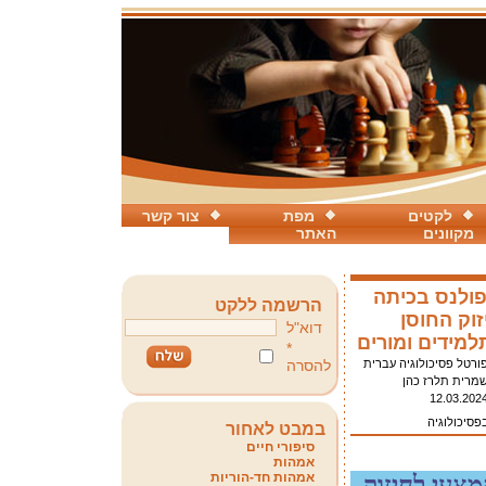
לקטים
מפת
צור קשר
מקוונים
האתר
פולנס בכיתה
הרשמה ללקט
וק החוסן
דוא"ל
מידים ומורים
*
ורטל פסיכולוגיה עברית
להסרה
מרית תלרז כהן
12.03.202
פסיכולוגיה
במבט לאחור
סיפורי חיים
אמהות
אמהות חד-הוריות
מצעי לחיזוק