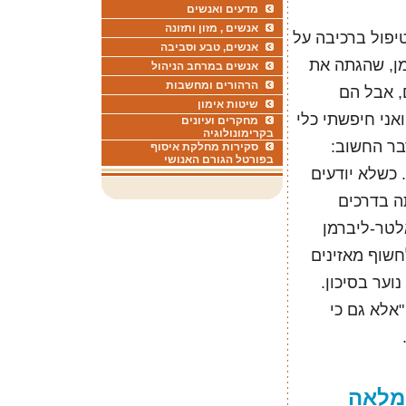
מדעים ואנשים
אנשים , מזון ותזונה
טיפול ברכיבה על
אנשים, טבע וסביבה
מן, שהגתה את
אנשים במרחב הניהול
הרהורים ומחשבות
, אבל הם
שיטות אימון
אני חיפשתי כלי
מחקרים ועיונים
בקרימונולוגיה
דבר החשוב:
סקירות מחלקת איסוף
בפורטל הגורם האנושי
. כשלא יודעים
ה בדרכים
לטר-ליברמן
חשוף מאזינים
וער בסיכון.
"אלא גם כי
מלאה