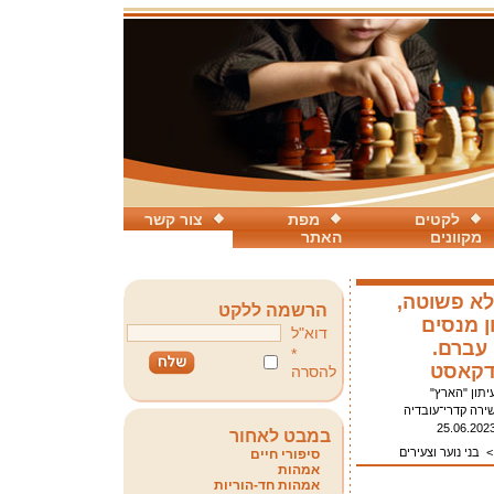
לקטים
מפת
צור קשר
מקוונים
האתר
לא פשוטה,
הרשמה ללקט
ן מנסים
דוא"ל
עברם.
*
דקאסט
להסרה
יתון "הארץ"
ירה קדרי־עובדיה
25.06.202
במבט לאחור
בני נוער וצעירים
סיפורי חיים
אמהות
אמהות חד-הוריות