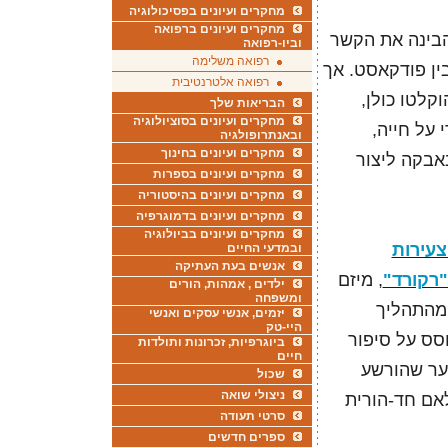
מחקרים ועיונים בפסיכולוגיה
מחקרים ועיונים ברפואה
בינה את הקשר
וביו-רפואה
רפואה משלימה
בין פודקאסט. אך
רפואה אלטרנטיבית
קלטו כולן,
הבריאות שלך
מחקרים ועיונים בסוציולוגיה
 על חייה,
ובאנתרופולגיה
מחקרים ועיונים בחינוך
אבקה ליצור
מחקרים ועיונים בספרות
מחקרים ועיונים בהיסטוריה
מחקרים ועיונים בדמוגרפיה
מחקרים ועיונים בביולוגיה
צעירות
ובמדעי החיים
אנשים בעת העתיקה
רקורד"
, מיזם
ילדים , אמהות, הורים
ומשפחה
 מהתהליך
יזמים, אנשי עסקים ואנשי
היי-טק
סס על סיפור
ביוגרפיות, זכרונות ותולדות
חיים
נער שהורשע
שכול
ניצולי שואה
אם חד-הורית
סרטי תעודה
ספרים חדשים