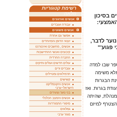
רשימת קטגוריות
מלאה
ם בסיכון
אנשים וארגונים
אמצעי:
עבודה ועובדים
אנשים פשוטים
אפשר גם אחרת
נוער לדבר,
יוצאי הדופן והמיוחדים
 פגוע'"
אנשים , מחשבים ואינטרנט
קיבוצים ואנשי ההתיישבות
החברה החרדית
עולים חדשים ועולים ותיקים
יל 25 לבית הספר שבו למדה
עובדים זרים
למלא משימה
תרמילאים ומטיילים
קשישים
נת הבגרות
אנשים והקונפליקט
ודת בגרות. ואז
הישראלי-ערבי
בני נוער וצעירים
המנהלת, שהיתה
אנשים והמצב הכלכלי
הצטרף למיזם
סיפורי התמודדות
גמלאים
מגזר ערבי