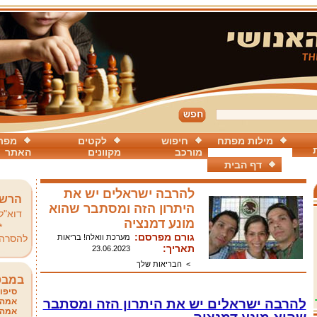
מילות מפתח
חיפוש
לקטים
מפת
מורכב
מקוונים
האתר
דף הבית
להרבה ישראלים יש את
הרשמ
היתרון הזה ומסתבר שהוא
דוא"ל
מונע דמנציה
*
גורם מפרסם:
מערכת וואלה! בריאות
להסרה
תאריך:
23.06.2023
>
הבריאות שלך
במבט
סיפור
להרבה ישראלים יש את היתרון הזה ומסתבר
אמהו
אמהו