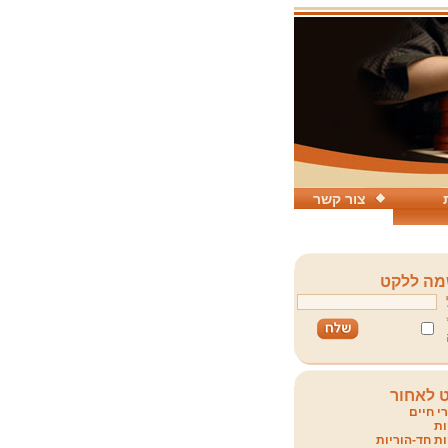
צור קשר
ה ללקט
 לאחור
י חיים
ת
ת חד-הוריות