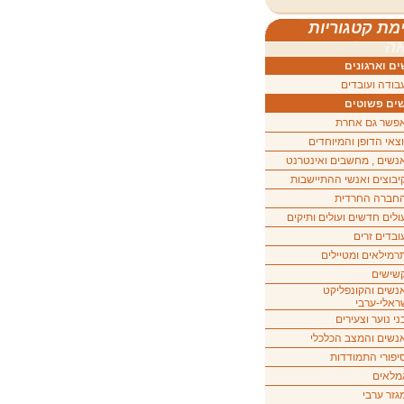
מת קטגוריות
ה
ם וארגונים
בודה ועובדים
ים פשוטים
פשר גם אחרת
וצאי הדופן והמיוחדים
נשים , מחשבים ואינטרנט
יבוצים ואנשי ההתיישבות
חברה החרדית
ולים חדשים ועולים ותיקים
ובדים זרים
רמילאים ומטיילים
שישים
נשים והקונפליקט
ראלי-ערבי
ני נוער וצעירים
נשים והמצב הכלכלי
יפורי התמודדות
מלאים
גזר ערבי