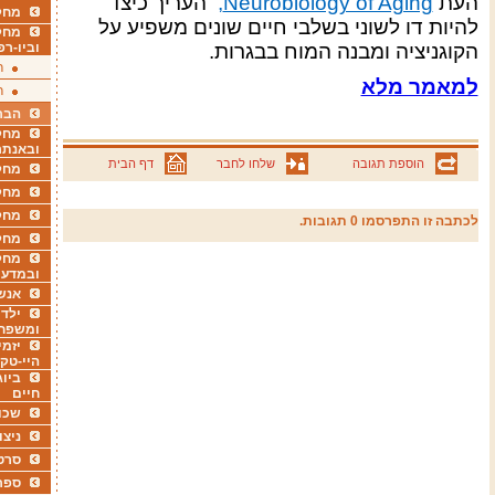
העת
Neurobiology of Aging,
העריך כיצד
מחקר
להיות דו לשוני בשלבי חיים שונים משפיע על
מחק
הקוגניציה ומבנה המוח בבגרות
.
וביו-רפ
ר
למאמר מלא
ר
הבר
מחקר
ובאנתר
הוספת תגובה
שלחו לחבר
דף הבית
מחקר
מחק
מחקר
לכתבה זו התפרסמו 0 תגובות.
מחק
מחקר
ובמדעי
אנש
ילדי
ומשפח
יזמי
היי-טק
ביוג
חיים
שכו
ניצו
סרט
ספר