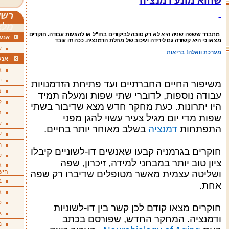
שהוא מונע דמנציה
רשי
מלא
מתברר ששפה שניה היא לא רק טובה לביקורים בחו"ל או להצעות עבודה. חוקרים
אנשי
מצאו כי היא קשורה גם לירידה ועיכוב של מחלת הדמנציה. ככה זה עובד
ע
מערכת וואלה! בריאות
אנש
א
י
משיפור החיים החברתיים ועד פתיחת הזדמנויות
א
עבודה נוספות, לדוברי שתי שפות ומעלה תמיד
ק
היו יתרונות. כעת מחקר חדש מצא שדיבור בשתי
ה
שפות מדי יום מגיל צעיר עשוי להגן מפני
ע
התפתחות
דמנציה
בשלב מאוחר יותר בחיים
.
ע
ת
חוקרים בגרמניה קבעו שאנשים דו-לשוניים קיבלו
ק
ציון טוב יותר במבחני למידה, זיכרון, שפה
א
היש
ושליטה עצמית מאשר מטופלים שדיברו רק שפה
ב
אחת
.
א
ס
חוקרים מצאו קודם לכן קשר בין דו-לשוניות
ג
ודמנציה. המחקר החדש, שפורסם בכתב
מ