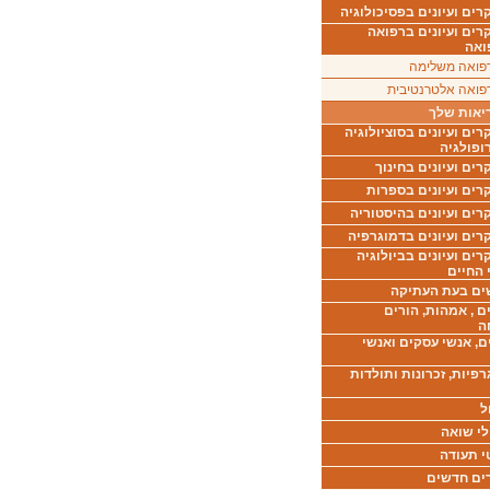
ים ועיונים בפסיכולוגיה
רים ועיונים ברפואה
ואה
פואה משלימה
פואה אלטרנטיבית
יאות שלך
ים ועיונים בסוציולוגיה
ופולגיה
ים ועיונים בחינוך
רים ועיונים בספרות
ים ועיונים בהיסטוריה
רים ועיונים בדמוגרפיה
ים ועיונים בביולוגיה
 החיים
ים בעת העתיקה
ם , אמהות, הורים
ה
ם, אנשי עסקים ואנשי
רפיות, זכרונות ותולדות
ל
לי שואה
י תעודה
ים חדשים