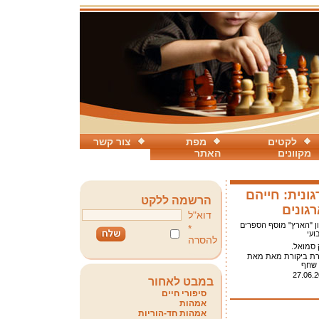
לקטים
מפת
צור קשר
מקוונים
האתר
גונית: חייהם
הרשמה ללקט
גונים
דוא"ל
ן "הארץ" מוסף הספרים
*
ועי
להסרה
 סמואל.
רת ביקורת מאת מאת
 שחף
27.06.
במבט לאחור
סיפורי חיים
אמהות
אמהות חד-הוריות