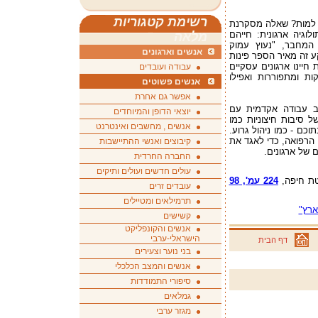
רשימת קטגוריות
, למות? שאלה מסקרנת
וגיה ארגונית: חייהם
מלאה
 המחבר, "נעוץ עמוק
אנשים וארגונים
 זה מאיר הספר פינות
 חיינו ארגונים עסקיים
עבודה ועובדים
ת ומתפוררות ואפילו
אנשים פשוטים
אפשר גם אחרת
לב עבודה אקדמית עם
יוצאי הדופן והמיוחדים
ל סיבות חיצוניות כמו
אנשים , מחשבים ואינטרנט
כם - כמו ניהול גרוע.
 הרפואה, כדי לאגד את
קיבוצים ואנשי ההתיישבות
ם של ארגונים.
החברה החרדית
עולים חדשים ועולים ותיקים
טת חיפה,
224 עמ', 98
עובדים זרים
תרמילאים ומטיילים
ארץ"
קשישים
אנשים והקונפליקט
הישראלי-ערבי
דף הבית
בני נוער וצעירים
אנשים והמצב הכלכלי
סיפורי התמודדות
גמלאים
מגזר ערבי