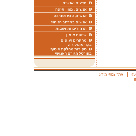
מדעים ואנשים
אנשים , מזון ותזונה
אנשים, טבע וסביבה
אנשים במרחב הניהול
הרהורים ומחשבות
שיטות אימון
מחקרים ועיונים
בקרימונולוגיה
סקירות מחלקת איסוף
בפורטל הגורם האנושי
|
RS
אתר צמתי מידע
ס