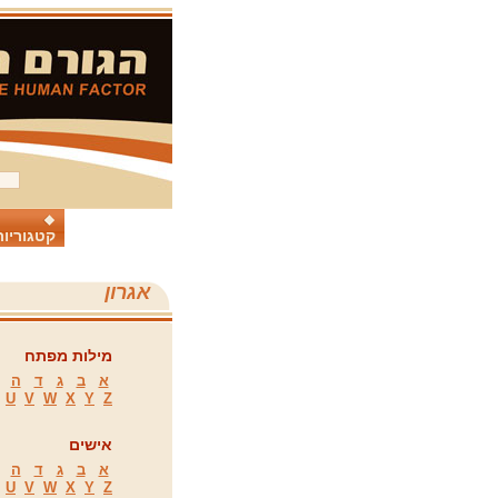
קטגוריות
אגרון
מילות מפתח
א
ב
ג
ד
ה
U
V
W
X
Y
Z
אישים
א
ב
ג
ד
ה
U
V
W
X
Y
Z