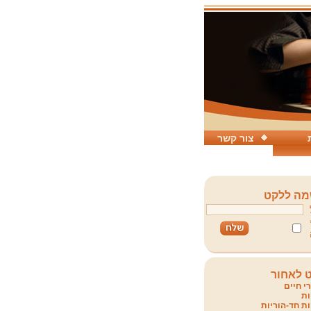
צור קשר
ה ללקט
 לאחור
י חיים
ת
ת חד-הוריות