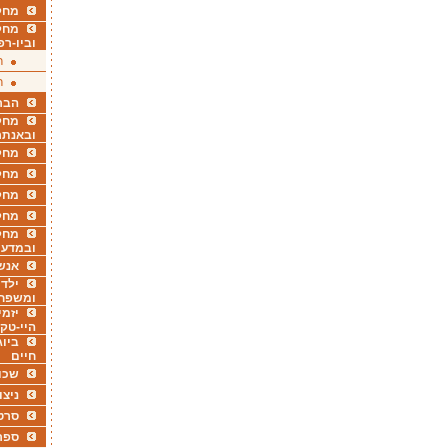
מחקר
מחק
וביו-רפ
ר
ר
הבר
מחקר
ובאנתר
מחקר
מחק
מחקר
מחק
מחקר
ובמדעי
אנש
ילדי
ומשפח
יזמי
היי-טק
ביוג
חיים
שכו
ניצו
סרט
ספר