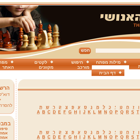
מילות מפתח
חיפוש
לקטים
מפת
מורכב
מקוונים
האתר
דף הבית
הרשמ
דוא"ל
*
להסרה
ו
ז
ח
ט
י
כ
ל
מ
נ
ס
ע
פ
צ
ק
ר
ש
ת
A
B
C
D
E
F
G
H
I
J
K
L
M
N
O
P
Q
R
S
T
במבט
סיפור
ו
ז
ח
ט
י
כ
ל
מ
נ
ס
ע
פ
צ
ק
ר
ש
ת
אמהו
A
B
C
D
E
F
G
H
I
J
K
L
M
N
O
P
Q
R
S
T
אמהו