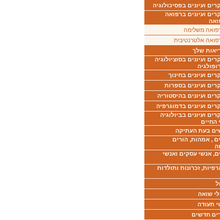
ים ועיונים בפסיכולוגיה
רים ועיונים ברפואה
ואה
פואה משלימה
פואה אלטרנטיבית
יאות שלך
ים ועיונים בסוציולוגיה
ופולגיה
ים ועיונים בחינוך
רים ועיונים בספרות
ים ועיונים בהיסטוריה
רים ועיונים בדמוגרפיה
ים ועיונים בביולוגיה
 החיים
ים בעת העתיקה
ם , אמהות, הורים
ה
ם, אנשי עסקים ואנשי
רפיות, זכרונות ותולדות
ל
לי שואה
י תעודה
ים חדשים