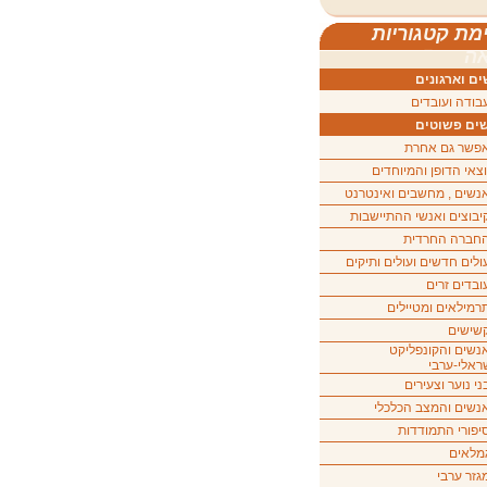
מת קטגוריות
ה
ם וארגונים
בודה ועובדים
ים פשוטים
פשר גם אחרת
וצאי הדופן והמיוחדים
נשים , מחשבים ואינטרנט
יבוצים ואנשי ההתיישבות
חברה החרדית
ולים חדשים ועולים ותיקים
ובדים זרים
רמילאים ומטיילים
שישים
נשים והקונפליקט
ראלי-ערבי
ני נוער וצעירים
נשים והמצב הכלכלי
יפורי התמודדות
מלאים
גזר ערבי