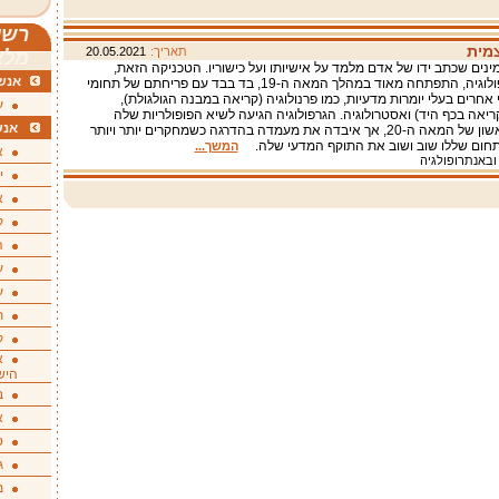
רשי
צמית
תאריך:
20.05.2021
מלא
נים שכתב ידו של אדם מלמד על אישיותו ועל כישוריו. הטכניקה הזאת,
אנשי
הקרויה גרפולוגיה, התפתחה מאוד במהלך המאה ה-19, בד בבד עם פריחתם של תחומי
י אחרים בעלי יומרות מדעיות, כמו פרנולוגיה (קריאה במבנה הגולגולת),
ע
קריאה בכף היד) ואסטרולוגיה. הגרפולוגיה הגיעה לשיא הפופולריות שלה
אנש
בחציה הראשון של המאה ה-20, אך איבדה את מעמדה בהדרגה כשמחקרים יותר ויותר
בתחום שללו שוב ושוב את התוקף המדעי שלה.
המשך...
א
 ובאנתרופולגיה
י
א
ק
ה
ע
ע
ת
ק
א
היש
ב
א
ס
ג
מ