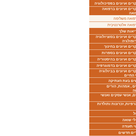
ים ועיונים בפסיכולוגיה
רים ועיונים ברפואה
ואה
פואה משלימה
פואה אלטרנטיבית
יאות שלך
ים ועיונים בסוציולוגיה
ופולגיה
ים ועיונים בחינוך
רים ועיונים בספרות
ים ועיונים בהיסטוריה
רים ועיונים בדמוגרפיה
ים ועיונים בביולוגיה
 החיים
ים בעת העתיקה
ם , אמהות, הורים
ה
ם, אנשי עסקים ואנשי
רפיות, זכרונות ותולדות
ל
לי שואה
י תעודה
ים חדשים