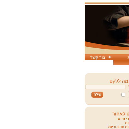
צור קשר
ה ללקט
 לאחור
י חיים
ת
ת חד-הוריות