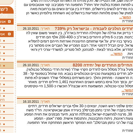
 פה ושם, את הנטייה של חלק מהיהדות האורתודוקסית להדרת נשים
 לפחות הופכת בולטת יותר ויותר? התופעה הרי מסביבנו: קווי אוטובוסים עם
רשי
בה נפרדים לנשים בירושלים, הפרדה בין גברים ונשים גם ברחובות מאה
מותן של נשים מלוחות המודעות בירושלים (או השחתת צילומיהן כאשר הן
מלא
,
המשך...
חרדית
אנשי
ע
תאריך:
26.10.2011
בדיוק את גודלה של הקהילה החרדית בארה"ב, בין השאר משום שאין לה
אנש
הגדרות מובחנות. מבין כ-6 מיליון היהודים בארה"ב כ-200-400 אלף הם חרדים
א
בעיקר בניו יורק. על אף שחזותם החיצונית ואורחות חייהם דומים להפליא
ראל, קיים הבדל דרמטי אחד: רובם המכריע של הגברים אינו מסתגר בין
י
מדרש, אלא בוחר לצאת - למנהטן, לוול סטריט, למשרדי עורכי דין ורואי
א
נויות.
המשך...
חרדית
ק
יילים החרדים של יחידה 8200
תאריך:
26.10.2011
ה
2007 מפעיל צה"ל מסלול גיוס לחרדים הקרוי שח"ר (שירות חרדי במסלול טכנולוגי),
ע
שמטרתו שילוב חרדים במקצועות טכניים וטכנולוגיים בצבא. מה שהחל בטפטוף קל - 38
 הראשונה - מתחזק והולך. כיום משרתים במסלולי שח"ר השונים לא פחות
ע
מ-700 חרדים, ובסך הכל גויסו בחמש השנים האחרונות 1,461 חיילים חרדים. מאחר
ת
שמדובר במסלול טכני-טכנולוגי, המשמעות היא שבצה"ל הוכשרו כ-1,500 היי-טקיסטים
ק
משך...
חרדית
א
היש
תאריך:
16.10.2011
ב
מדי שנה, בימים שלפני ראש השנה, יוצאים כ-30 אלף גברים ישראלים חרדים, דתיים
שהות בקברו של הרבי נחמן מברסלב בעיירה אומן שבאוקראינה. הד"ר משה
א
וינשטוק, בן 38, מרצה למחשבת-ישראל במכללת הרצוג, תיעד מבפנים את חווית המסע
ס
עות ראיונות, ניתוח והתבוננות, והתנסות אישית. ספרו "אומן - המסע
קברו של רבי נחמן מברסלב" הוא המחקר הראשון המתחקה אחר התופעה.
ג
מ
חרדית