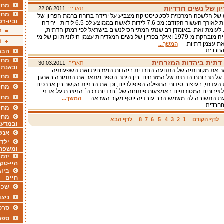
מחקר
ון של נשים חרדיות
תאריך:
22.06.2011
מחק
ל הלשכה המרכזית לסטטיסטיקה מצביע על ירידה ברורה ברמת הפריון של
וביו-רפ
נשים חרדיות לאורך העשור הקודם: מכ-7.6 לידות לאשה בממוצע לכ-6.5 לידות - ירידה
ל כ-15%. לעומת זאת, באומדן רב שנתי המתייחס לנשים בישראל לפי רמתן הדתית,
ר
נמצאה עלייה מובהקת מ-1979 ואילך בפריון של נשים המגדירות עצמן חילוניות וכן של מי
ר
את עצמן דתיות.
המשך...
חרדית
הבר
מחקר
דתית ביהדות המזרחית
תאריך:
30.03.2011
ובאנתר
 את מקורותיה של התנועה החרדית ביהדות המזרחית ואת השפעותיה
מחקר
על תרבותם הדתית של המזרחים. בין היתר הספר מתאר את התמורה בארגון
העדתי, בעיצוב סידורי התפילה הפופולריים, וכן את הבניית הקשר בין אברכים
מחק
ציבורים המסורתיים באמצעות פיתוחה של ´חרדיות רכה´ הניצבת על אדני
מחקר
עת התשובה לה משמש הרב עובדיה יוסף מקור השראה.
המשך...
חרדית
מחק
מחקר
לדף הקודם
1
2
3
4
5
6
7
8
לדף הבא
ובמדעי
אנש
ילדי
ומשפח
יזמי
היי-טק
ביוג
חיים
שכו
ניצו
סרט
ספר