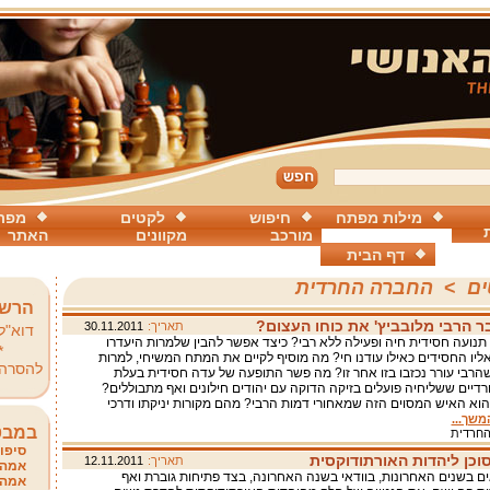
מילות מפתח
חיפוש
לקטים
מפת
מורכב
מקוונים
האתר
דף הבית
ים
>
החברה החרדית
הרשמ
ר הרבי מלובביץ' את כוחו העצום?
תאריך:
30.11.2011
דוא"ל
 תנועה חסידית חיה ופעילה ללא רבי? כיצד אפשר להבין שלמרות היעדרו
*
ליו החסידים כאילו עודנו חי? מה מוסיף לקיים את המתח המשיחי, למרות
להסרה
הרבי עורר נכזבו בזו אחר זו? מה פשר התופעה של עדה חסידית בעלת
רדיים ששליחיה פועלים בזיקה הדוקה עם יהודים חילונים ואף מתבוללים?
י הוא האיש המסוים הזה שמאחורי דמות הרבי? מהם מקורות יניקתו ודרכי
משך...
במבט
חרדית
סיפור
וכן ליהדות האורתודוקסית
תאריך:
12.11.2011
אמהו
ים בשנים האחרונות, בוודאי בשנה האחרונה, בצד פתיחות גוברת ואף
אמהו