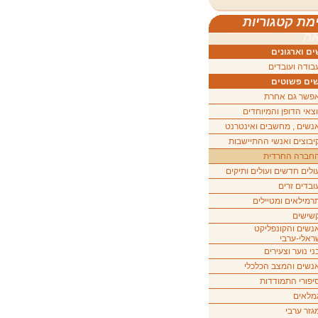
מת קטגוריות
ה
ם וארגונים
בודה ועובדים
ים פשוטים
פשר גם אחרת
וצאי הדופן והמיוחדים
נשים , מחשבים ואינטרנט
יבוצים ואנשי ההתיישבות
חברה החרדית
ולים חדשים ועולים ותיקים
ובדים זרים
רמילאים ומטיילים
שישים
נשים והקונפליקט
ראלי-ערבי
ני נוער וצעירים
נשים והמצב הכלכלי
יפורי התמודדות
מלאים
גזר ערבי