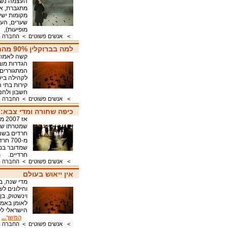
העצמה נשית
מתגברת, או
מקומות ישי
שערים, העל
מופיעות)
>
אנשים פשוטים
>
החברה ה
למה בברוקלין 90% מהחרדים הולכים לעבודה - ובישראל רק 39%?
קשה לאמוד 
המתגוררים 
לקהילה ביש
קירות בתי ה
חשבון ולח
>
אנשים פשוטים
>
החברה ה
כיפה שחורה ומדי צבא: הח
אז 
חרדים בשנה
חרדיים.
ה
>
אנשים פשוטים
>
החברה ה
אין ייאוש בעולם
וחילונים ל
לאומן באמצ
הישראלי ל
המשך...
>
אנשים פשוטים
>
החברה ה