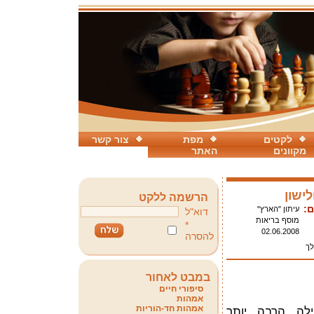
לקטים
מפת
צור קשר
מקוונים
האתר
לישון
הרשמה ללקט
ם:
עיתון "הארץ"
דוא"ל
מוסף בריאות
*
02.06.2008
להסרה
לך
במבט לאחור
סיפורי חיים
אמהות
אמהות חד-הוריות
ילה הרבה יותר