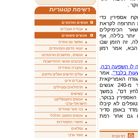
ר .
רשימת קטגוריות
מלאה
קח אספירין כדי
אנשים וארגונים
ת התרופה לקראת
שאר הכימיקלים
עבודה ועובדים
יותר בלילה. אף
אנשים פשוטים
ה, זה הזמן שבו
אפשר גם אחרת
הבא, אמר רמון
יוצאי הדופן והמיוחדים
אנשים , מחשבים ואינטרנט
קיבוצים ואנשי ההתיישבות
ה לו השפעה רבה,
החברה החרדית
ות בלבד",
אמר
עולים חדשים ועולים ותיקים
גודה האמריקאית
עובדים זרים
ליתר לחץ דם, נערך בקרב יותר מ-240 אנשים
תרמילאים ומטיילים
לחץ דם", במשך
קשישים
אספירין בבוקר,
אנשים והקונפליקט
ופלים לא קיבלו
הישראלי-ערבי
דד באופן סדיר
בני נוער וצעירים
ו גם אחר רמת
אנשים והמצב הכלכלי
סיפורי התמודדות
גמלאים
מגזר ערבי
דף הבית