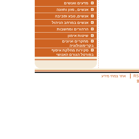
מדעים ואנשים
אנשים , מזון ותזונה
אנשים, טבע וסביבה
אנשים במרחב הניהול
הרהורים ומחשבות
שיטות אימון
מחקרים ועיונים
בקרימונולוגיה
סקירות מחלקת איסוף
בפורטל הגורם האנושי
|
RS
אתר צמתי מידע
ס