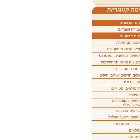
מת קטגוריות
ה
ם וארגונים
בודה ועובדים
ים פשוטים
פשר גם אחרת
וצאי הדופן והמיוחדים
נשים , מחשבים ואינטרנט
יבוצים ואנשי ההתיישבות
חברה החרדית
ולים חדשים ועולים ותיקים
ובדים זרים
רמילאים ומטיילים
שישים
נשים והקונפליקט
ראלי-ערבי
ני נוער וצעירים
נשים והמצב הכלכלי
יפורי התמודדות
מלאים
גזר ערבי