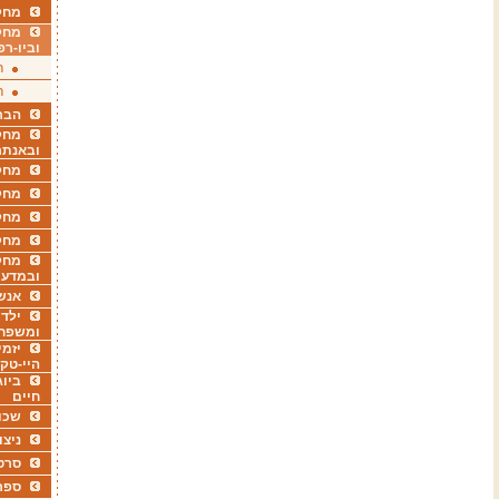
מחקר
מחק
וביו-רפ
ר
ר
הבר
מחקר
ובאנתר
מחקר
מחק
מחקר
מחק
מחקר
ובמדעי
אנש
ילדי
ומשפח
יזמי
היי-טק
ביוג
חיים
שכו
ניצו
סרט
ספר