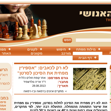
מילות מפתח
חיפוש
לקטים
מפת
מורכב
מקוונים
האתר
דף הבית
לא רק לכאבים: "אספירין
הרשמ
מפחית את הסיכון לסרטן"
דוא"ל
גורם מפרסם:
אתר קופת חולים כללית
*
מחבר:
ד"ר אריה גולדשמיד
להסרה
תאריך:
28.08.2013
>
מחקרים ועיונים ברפואה וביו-רפואה
במבט
סיפור
הוא לא רק מפחית את הסיכון לחלות בסרטן, אספירין גם מפחית
אמהו
את שיעור התמותה מהמחלה. התועלת רבה יותר, לפי מחקרים,
אמהו
כשנוטלים אותו בסוף שנות
ה־4
0
או בשנות ה־50 לחיים.