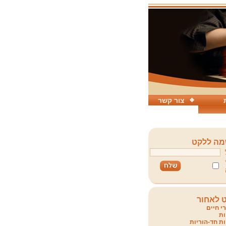
צור קשר
ה ללקט
 לאחור
י חיים
ת
ת חד-הוריות