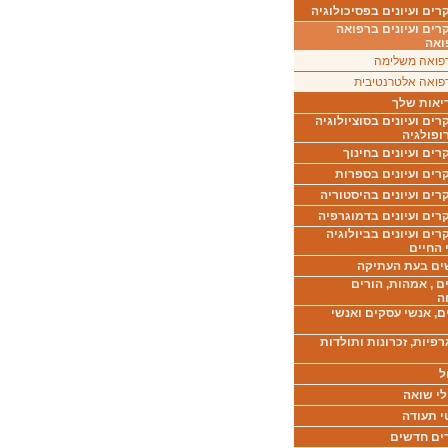
ים ועיונים בפסיכולוגיה
רים ועיונים ברפואה
ואה
פואה משלימה
פואה אלטרנטיבית
יאות שלך
ים ועיונים בסוציולוגיה
ופולגיה
ים ועיונים בחינוך
רים ועיונים בספרות
ים ועיונים בהיסטוריה
רים ועיונים בדמוגרפיה
ים ועיונים בביולוגיה
 החיים
ים בעת העתיקה
ם , אמהות, הורים
ה
ם, אנשי עסקים ואנשי
רפיות, זכרונות ותולדות
ל
לי שואה
י תעודה
ים חדשים