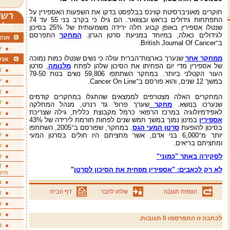
חוקרים מאוניברסיטת קווינס בבלפסט בדקו את השפעות האספירין על
רשי
התפתחות גידולים בראש ובצוואר. הם גילו כי בקרב בני 55 עד 74
מלא
שנטלו אספירין באופן קבוע חלה ירידה משמעותית של 25% בסיכון
לגידולים כאלה, במיוחד במניעת סרטן הגרון.
המחקר
התפרסם
אנשי
ב־British Journal Of Cancer.
ע
ממחקר אחר
שנערך בארצות־הברית עולה כי נשים שנטלו כמות נמוכה
אנש
של אספירין מדי יום הפחיתו את הסיכון שלהן לפתח
מלנומה
, סרטן
א
העור הקטלני ביותר. במחקר השתתפו 59,806 נשים בנות 79-50
י
במשך 12 שנים, והוא פורסם ב־Cancer On Line.
א
המחקרים האלה מצטרפים לממצאים שהתגלו במחקרים קודמים
ק
שנערכו בנושא.
מחקר
שערך פרופ' גד רנרט, מנהל המחלקה
לאפידמיולוגיה במרכז הרפואי כרמל מקבוצת כללית, גילה שצריכת
ה
אספירין
במינון נמוך במשך חמש שנים לפחות תורמת לירידה של 43%
ע
בסיכון להופעת
סרטן המעי
הגס
. במחקר, שפורסם ב־2005, השתתפו
ע
יותר מ־6,000 בני אדם, אשר מחציתם היו חולים בסרטן המעי
ומחציתם בריאים.
ת
לסקירה באתר "כמוני"
ק
א
לא רק לכאבים: "אספירין מפחית את הסיכון לסרטן
"
היש
ב
הוספת תגובה
שלחו לחבר
דף הבית
א
ס
ג
לכתבה זו התפרסמו 0 תגובות.
מ