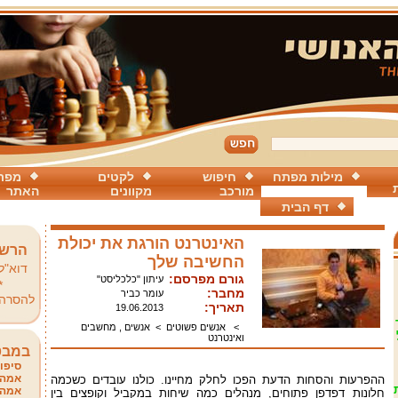
מילות מפתח
חיפוש
לקטים
מפת
מורכב
מקוונים
האתר
דף הבית
האינטרנט הורגת את יכולת
הרשמ
החשיבה שלך
דוא"ל
גורם מפרסם:
עיתון "כלכליסט"
*
מחבר:
עומר כביר
להסרה
תאריך:
19.06.2013
>
אנשים פשוטים
>
אנשים , מחשבים
ואינטרנט
במבט
סיפור
אמהו
ההפרעות והסחות הדעת הפכו לחלק מחיינו. כולנו עובדים כשכמה
אמהו
חלונות דפדפן פתוחים, מנהלים כמה שיחות במקביל וקופצים בין