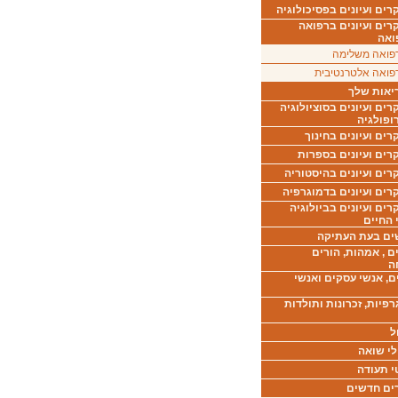
ים ועיונים בפסיכולוגיה
רים ועיונים ברפואה
ואה
פואה משלימה
פואה אלטרנטיבית
יאות שלך
ים ועיונים בסוציולוגיה
ופולגיה
ים ועיונים בחינוך
רים ועיונים בספרות
ים ועיונים בהיסטוריה
רים ועיונים בדמוגרפיה
ים ועיונים בביולוגיה
 החיים
ים בעת העתיקה
ם , אמהות, הורים
ה
ם, אנשי עסקים ואנשי
רפיות, זכרונות ותולדות
ל
לי שואה
י תעודה
ים חדשים