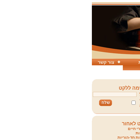
צור קשר
ה ללקט
 לאחור
י חיים
ת
ת חד-הוריות