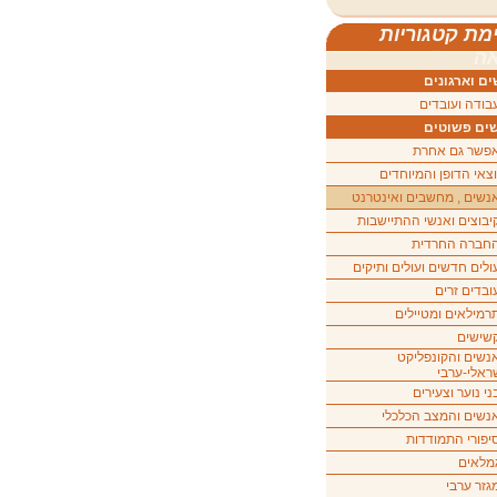
מת קטגוריות
ה
ם וארגונים
בודה ועובדים
ים פשוטים
פשר גם אחרת
וצאי הדופן והמיוחדים
נשים , מחשבים ואינטרנט
יבוצים ואנשי ההתיישבות
חברה החרדית
ולים חדשים ועולים ותיקים
ובדים זרים
רמילאים ומטיילים
שישים
נשים והקונפליקט
ראלי-ערבי
ני נוער וצעירים
נשים והמצב הכלכלי
יפורי התמודדות
מלאים
גזר ערבי