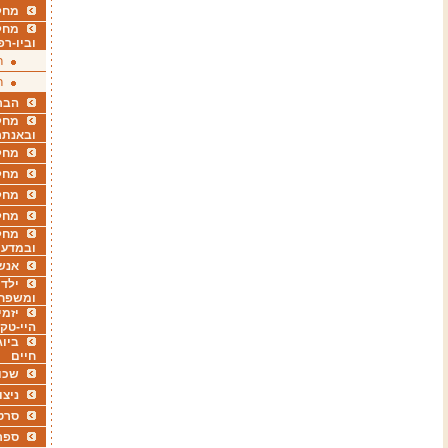
מחקר
מחק
וביו-רפ
ר
ר
הבר
מחקר
ובאנתר
מחקר
מחק
מחקר
מחק
מחקר
ובמדעי
אנש
ילדי
ומשפח
יזמי
היי-טק
ביוג
חיים
שכו
ניצו
סרט
ספר