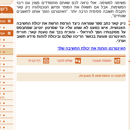
משימה למשימה. אולי נראה לכם שאתם מתמודדים מצוין עם ריבוי
המשימות, אבל אם תשאלו את הסופר ופרשן הטכנולוגיה ניק קאר
רשי
תקבלו תשובה פסימית הרבה יותר. "האינטרנט הופך אותנו לחושבים
מלא
שטחיים",
אנשי
ניק קאר כתב ספר שמראה כיצד הורסת הרשת את יכולת החשיבה
ע
האנושית. איש כמעט לא שמע עליו עד שסרטון יוטיוב שמתבסס
על מסקנותיו הפך לוויראלי - והוכיח בכך את טענת קאר: חוויית
אנש
האינטרנט פוגעת בכושר הריכוז שלכם וביכולת לזהות מידע חשוב
א
וערכי.
י
האינטרנט הורגת את יכולת החשיבה שלך
א
ק
הוספת תגובה
שלחו לחבר
דף הבית
ה
ע
לכתבה זו התפרסמו 0 תגובות.
ע
ת
ק
א
היש
ב
א
ס
ג
מ