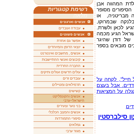
דת המהווה אבן
רשימת קטגוריות
 הסיפורים מסופר
מלאה
ה מבריטניה, או
לנקה שבמרוקו,
אנשים וארגונים
יע לכאן ולשרת.
עבודה ועובדים
שראל הגיע מכמה
אנשים פשוטים
ם של דודן שהיגר
אפשר גם אחרת
בים מובאים בספר
יוצאי הדופן והמיוחדים
אנשים , מחשבים ואינטרנט
קיבוצים ואנשי ההתיישבות
החברה החרדית
עולים חדשים ועולים ותיקים
עובדים זרים
חייל", לקחה על
דדים. אבל בעצם
תרמילאים ומטיילים
גלה על המציאות
קשישים
אנשים והקונפליקט
הישראלי-ערבי
דים
בני נוער וצעירים
אנשים והמצב הכלכלי
ון סילברסטין
סיפורי התמודדות
גמלאים
מגזר ערבי