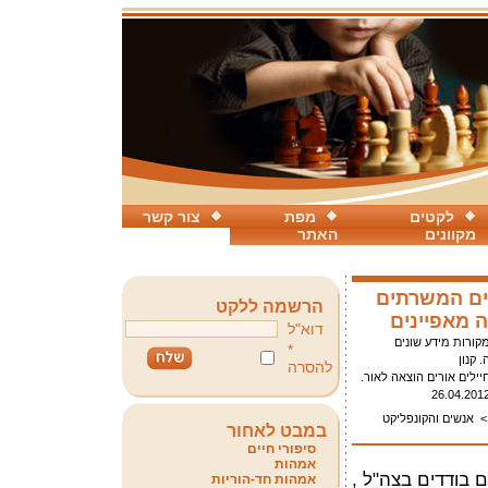
לקטים
מפת
צור קשר
מקוונים
האתר
דים המשרתים
הרשמה ללקט
 מאפיינים
דוא"ל
קורות מידע שונים
*
. קנון
להסרה
יילים אורים הוצאה לאור.
26.04.201
אנשים והקונפליקט
במבט לאחור
סיפורי חיים
אמהות
ל חיילים בודדים בצה"ל ,
אמהות חד-הוריות