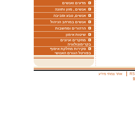
מדעים ואנשים
אנשים , מזון ותזונה
אנשים, טבע וסביבה
אנשים במרחב הניהול
הרהורים ומחשבות
שיטות אימון
מחקרים ועיונים
בקרימונולוגיה
סקירות מחלקת איסוף
בפורטל הגורם האנושי
|
RS
אתר צמתי מידע
ס