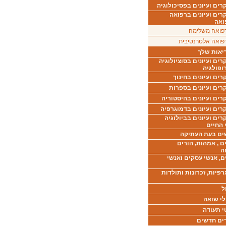
ים ועיונים בפסיכולוגיה
רים ועיונים ברפואה
ואה
פואה משלימה
פואה אלטרנטיבית
יאות שלך
ים ועיונים בסוציולוגיה
ופולגיה
ים ועיונים בחינוך
רים ועיונים בספרות
ים ועיונים בהיסטוריה
רים ועיונים בדמוגרפיה
ים ועיונים בביולוגיה
 החיים
ים בעת העתיקה
ם , אמהות, הורים
ה
ם, אנשי עסקים ואנשי
רפיות, זכרונות ותולדות
ל
לי שואה
י תעודה
ים חדשים