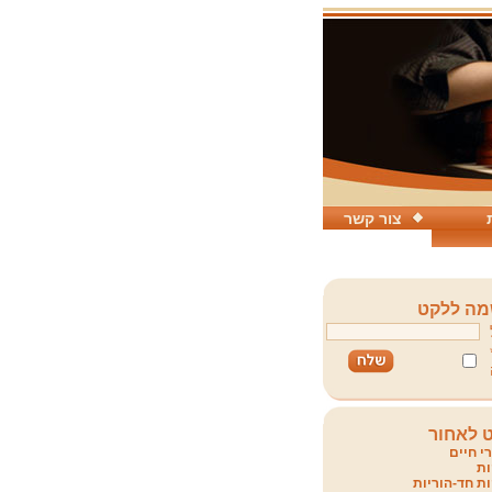
צור קשר
ה ללקט
 לאחור
י חיים
ת
ת חד-הוריות