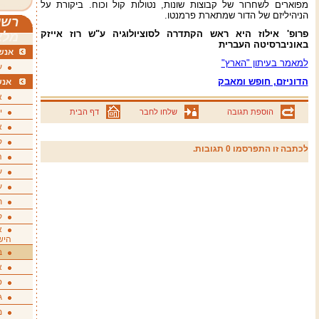
מפוארים לשחרור של קבוצות שונות, נטולות קול וכוח. ביקורת על
הניהיליזם של הדור שמתארת פרמנטו.
רשי
פרופ' אילוז היא ראש הקתדרה לסוציולוגיה ע"ש רוז אייזק
מלא
באוניברסיטה העברית
אנשי
למאמר בעיתון "הארץ"
ע
הדוניזם, חופש ומאבק
אנש
א
י
הוספת תגובה
שלחו לחבר
דף הבית
א
ק
לכתבה זו התפרסמו 0 תגובות.
ה
ע
ע
ת
ק
א
היש
ב
א
ס
ג
מ