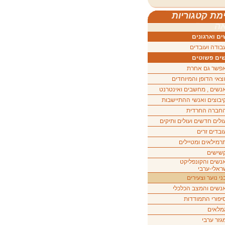
מת קטגוריות
ה
ם וארגונים
בודה ועובדים
ים פשוטים
פשר גם אחרת
וצאי הדופן והמיוחדים
נשים , מחשבים ואינטרנט
יבוצים ואנשי ההתיישבות
חברה החרדית
ולים חדשים ועולים ותיקים
ובדים זרים
רמילאים ומטיילים
שישים
נשים והקונפליקט
ראלי-ערבי
ני נוער וצעירים
נשים והמצב הכלכלי
יפורי התמודדות
מלאים
גזר ערבי