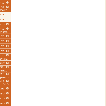
מחקר
מחק
וביו-רפ
ר
ר
הבר
מחקר
ובאנתר
מחקר
מחק
מחקר
מחק
מחקר
ובמדעי
אנש
ילדי
ומשפח
יזמי
היי-טק
ביוג
חיים
שכו
ניצו
סרט
ספר