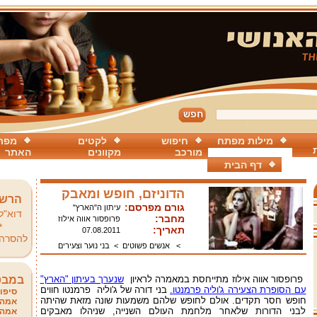
מילות מפתח
חיפוש
לקטים
מפת
מורכב
מקוונים
האתר
דף הבית
הדוניזם, חופש ומאבק
הרשמ
גורם מפרסם:
עיתון ה"הארץ"
דוא"ל
מחבר:
פרופסור אווה אילוז
*
תאריך:
07.08.2011
להסרה
>
אנשים פשוטים
>
בני נוער וצעירים
פרופסור אווה אילוז מתייחסת במאמרה לראיון
שנערך בעיתון "הארץ"
במבט
עם הסופרת הצעירה ג'וליה פרמנטו.
בני דורה של ג'וליה פרמנטו חווים
סיפור
חופש חסר תקדים. אולם לחופש שלהם משמעות שונה מזאת שהיתה
אמהו
לבני הדורות שלאחר מלחמת העולם השנייה, שניהלו מאבקים
אמהו