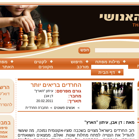
מילות מפתח
חיפוש
לקטים
מפת
מורכב
מקוונים
האתר
דף הבית
החרדים בריאים יותר
הרשמ
גורם מפרסם:
עיתון "הארץ"
דוא"ל
מחבר:
דן אבן
*
תאריך:
20.02.2011
להסרה
>
אנשים פשוטים
>
החברה החרדית
מאת : דן אבן, עיתון "הארץ"
במבט
סיפור
רוב החרדים בישראל מצויים בשכבה סוציו-אקונומית נמוכה, מה שעשוי
אמהו
להגדיל את הנטייה לפתח מחלות שונות. ואולם, ממצאים השוואתיים
אמהו