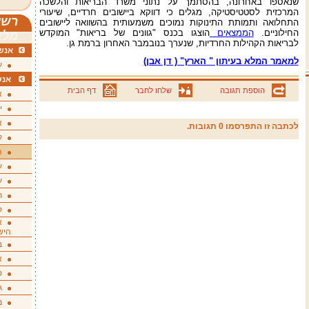
שנאספו באחרונה, בהסתמך על נתוני משרד הבריאות והלשכה
המרכזית לסטטיסטיקה, מגלים כי דווקא ביישובים חרדיים, שיעורי
רשי
התחלואה ותמותת התינוקות נמוכים משמעותית בהשוואה ליישובים
החילוניים.
הממצאים
הוצגו בכנס "גוונים של בריאות" המוקדש
מלא
לבריאות הקהילות החרדיות, שנערך בנובמבר האחרון ברמת גן.
אנשי
למאמר המלא בעיתון " הארץ" ( דן אבן)
ע
אנש
הוספת תגובה
שלחו לחבר
דף הבית
א
י
א
לכתבה זו התפרסמו 0 תגובות.
ק
ה
ע
ע
ת
ק
א
היש
ב
א
ס
ג
מ