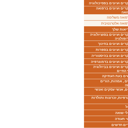
ים ועיונים בפסיכולוגיה
רים ועיונים ברפואה
ואה
פואה משלימה
פואה אלטרנטיבית
יאות שלך
ים ועיונים בסוציולוגיה
ופולגיה
ים ועיונים בחינוך
רים ועיונים בספרות
ים ועיונים בהיסטוריה
רים ועיונים בדמוגרפיה
ים ועיונים בביולוגיה
 החיים
ים בעת העתיקה
ם , אמהות, הורים
ה
ם, אנשי עסקים ואנשי
רפיות, זכרונות ותולדות
ל
לי שואה
י תעודה
ים חדשים