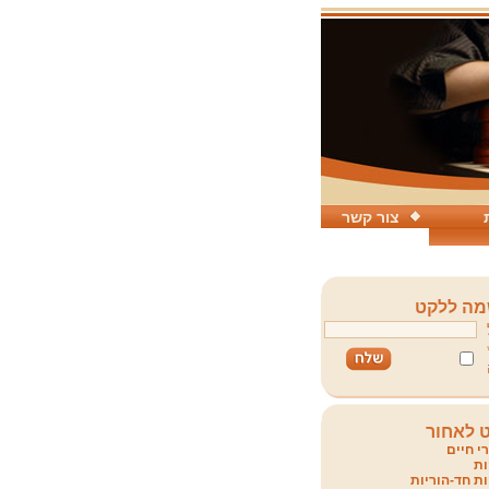
צור קשר
ה ללקט
 לאחור
י חיים
ת
ת חד-הוריות