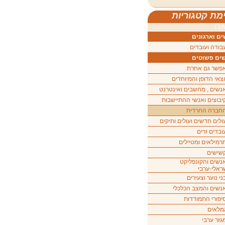
מת קטגוריות
ה
ם וארגונים
בודה ועובדים
ים פשוטים
פשר גם אחרת
וצאי הדופן והמיוחדים
נשים , מחשבים ואינטרנט
יבוצים ואנשי ההתיישבות
חברה החרדית
ולים חדשים ועולים ותיקים
ובדים זרים
רמילאים ומטיילים
שישים
נשים והקונפליקט
ראלי-ערבי
ני נוער וצעירים
נשים והמצב הכלכלי
יפורי התמודדות
מלאים
גזר ערבי