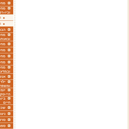
מחקר
מחק
וביו-רפ
ר
ר
הבר
מחקר
ובאנתר
מחקר
מחק
מחקר
מחק
מחקר
ובמדעי
אנש
ילדי
ומשפח
יזמי
היי-טק
ביוג
חיים
שכו
ניצו
סרט
ספר