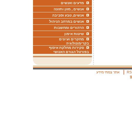
מדעים ואנשים
אנשים , מזון ותזונה
אנשים, טבע וסביבה
אנשים במרחב הניהול
הרהורים ומחשבות
שיטות אימון
מחקרים ועיונים
בקרימונולוגיה
סקירות מחלקת איסוף
בפורטל הגורם האנושי
|
RS
אתר צמתי מידע
ס