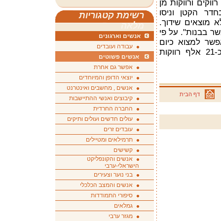
ווקים ורווקות מן
דר הקטן וניסו
רשימת קטגוריות
 מוצאים שידוך.
מלאה
ר בבנות". על פי
אנשים וארגונים
פשר למצוא כיום
עבודה ועובדים
כ-31 אלף גברים רווקים לעומת כ-21 אלף רווקות
אנשים פשוטים
אפשר גם אחרת
יוצאי הדופן והמיוחדים
אנשים , מחשבים ואינטרנט
דף הבית
קיבוצים ואנשי ההתיישבות
החברה החרדית
עולים חדשים ועולים ותיקים
עובדים זרים
תרמילאים ומטיילים
קשישים
אנשים והקונפליקט
הישראלי-ערבי
בני נוער וצעירים
אנשים והמצב הכלכלי
סיפורי התמודדות
גמלאים
מגזר ערבי