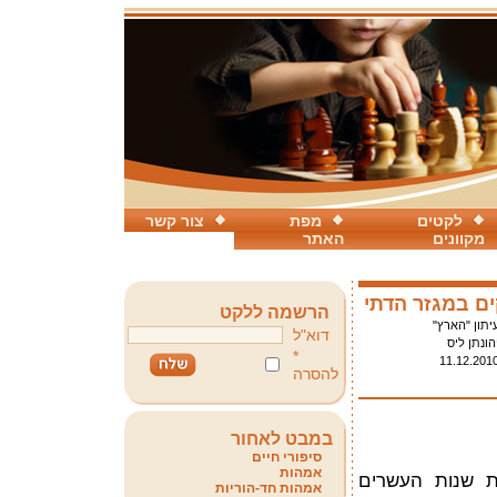
לקטים
מפת
צור קשר
מקוונים
האתר
ים במגזר הדתי
הרשמה ללקט
יתון "הארץ"
דוא"ל
הונתן ליס
*
11.12.201
להסרה
במבט לאחור
סיפורי חיים
אמהות
ת שנות העשרים
אמהות חד-הוריות