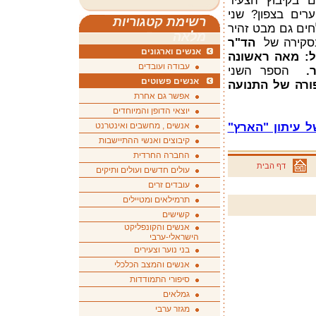
ם בקיבוץ הצעיר
רים בצפון? שני
רשימת קטגוריות
חים גם מבט זהיר
מלאה
בסקירה של
הד"ר
אנשים וארגונים
: מאה ראשונה
עבודה ועובדים
ור.
הספר השני
אנשים פשוטים
יפורה של התנועה
אפשר גם אחרת
יוצאי הדופן והמיוחדים
 עיתון "הארץ"
אנשים , מחשבים ואינטרנט
קיבוצים ואנשי ההתיישבות
החברה החרדית
דף הבית
עולים חדשים ועולים ותיקים
עובדים זרים
תרמילאים ומטיילים
קשישים
אנשים והקונפליקט
הישראלי-ערבי
בני נוער וצעירים
אנשים והמצב הכלכלי
סיפורי התמודדות
גמלאים
מגזר ערבי