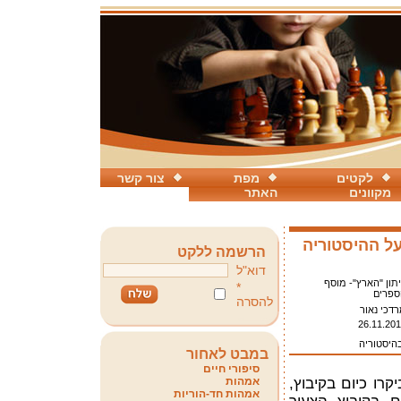
לקטים
מפת
צור קשר
מקוונים
האתר
ל ההיסטוריה
הרשמה ללקט
דוא"ל
תון "הארץ"- מוסף
*
ספרים
להסרה
דכי נאור
26.11.20
בהיסטוריה
במבט לאחור
סיפורי חיים
קרו כיום בקיבוץ,
אמהות
אמהות חד-הוריות