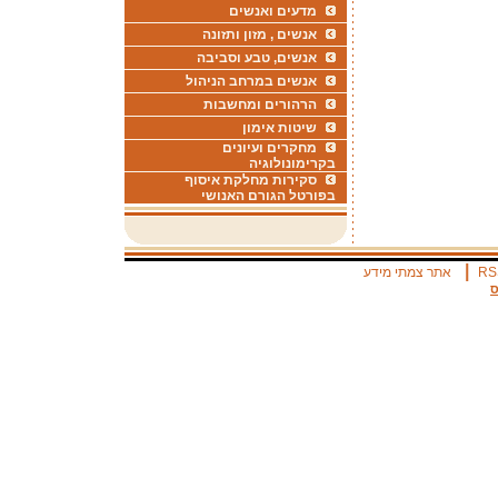
מדעים ואנשים
אנשים , מזון ותזונה
אנשים, טבע וסביבה
אנשים במרחב הניהול
הרהורים ומחשבות
שיטות אימון
מחקרים ועיונים
בקרימונולוגיה
סקירות מחלקת איסוף
בפורטל הגורם האנושי
|
RS
אתר צמתי מידע
ס