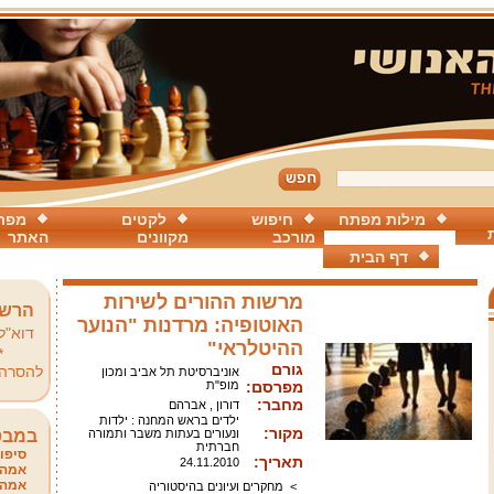
מילות מפתח
חיפוש
לקטים
מפת
מורכב
מקוונים
האתר
דף הבית
מרשות ההורים לשירות
הרשמ
האוטופיה: מרדנות "הנוער
דוא"ל
ההיטלראי"
*
גורם
להסרה
אוניברסיטת תל אביב ומכון
מפרסם:
מופ"ת
מחבר:
דורון , אברהם
ילדים בראש המחנה : ילדות
מקור:
ונעורים בעתות משבר ותמורה
במבט
חברתית
סיפור
תאריך:
24.11.2010
אמהו
אמהו
>
מחקרים ועיונים בהיסטוריה