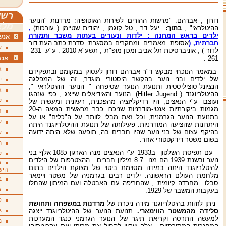
רשי
דורון , אברהם. "מרשות ההורים לשירות האוטופיה: מרדנות "הנוער
מלא
ההיטלראי" ,
בתוך:
יעל דר , טל קוגמן , יהודית שטיימן ( עורכות)
,
ילדים בראש המחנה : ילדות ונעורים בעתות משבר ותמורה
אנשי
חברתית, (
אסופת מאמרים ומחקרים במסגרת סדרת כתב העת דור
ע
לדור ) , אוניברסיטת תל אביב ומכון מופ"ת , תשע"א 2010 . ע"ע 231-
261 .
אנש
א
במאמר הנוכחי מבקש ד"ר אברהם דורון לעסוק במקומם ובתפקידם
של ילדים ובני נוער בהקשר היסטורי מוגדר, זה של המפלגה
י
הנציונל-סוציליסטית ותנועת הנוער שטיפחה " הנוער ההיטלראי ",
א
ההיטלריוגנד ( Hitler Jugend). הנוער והאידיאלים שייצג , כפי שנהגו
ק
ועוצבו ע"י הנאצים, היו רדיקליזציה מהפכנית, רעיונית ומעשית של
מגמות ביקורתיות אנטי-מודרניות שניכרו כבר מראשית המאה ה-20
ה
בתנועת הנוער הגרמנית, וכל זאת מבלי לוותר על ה"כלים" או על
ע
היתרונות שהציעה המודרניות. פעילותה של תנועת ההיטלריוגנד היתה
בהיקף עצום של בני נוער שהיו חברים בה, תופעה שלא היתה ידועה
ע
בשום משטר דידקטטורי אחר.
ת
עם תפיסת השלטון ב1933 ע"י הנאצים מנה הארגון כ108 אלף בני
ק
נוער ובשנת 1939 הם מנו 8.7 מיליון חברים. ההצטרפות של הילדים
א
להיטלריוגנד היתה במידה מסוימת ביטוי של מצוקת הילדים בתום
היש
מלחמת העולם הראשונה. ילדים רבים בגרמניה של משטר ויימאר
ב
סבלו מחרדה קיומית , שהחריפה עם האבטלה ועם המיתון שהחלו
א
בעקבות המשבר של 1929.
ס
ניתן לזהות בהיטלריוגנד מידה ניכרת של
מרדנות במשפחה ותחושת
ג
סלידה מהמשטר הווימארי.
תנועת הנוער של ההיטלריוגנד ייצגה
למעשה התרסה וקריאת תיגר של הנוער הגרמני כנגד המערכות
מ