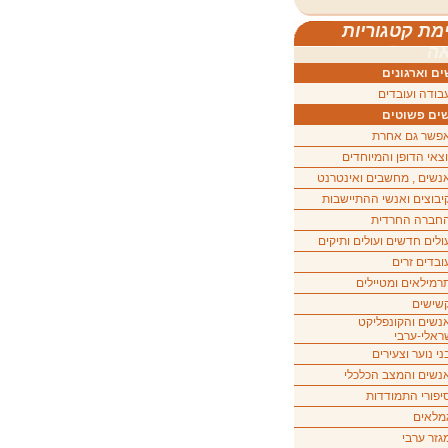
מת קטגוריות
ה
ם וארגונים
בודה ועובדים
ים פשוטים
פשר גם אחרת
וצאי הדופן והמיוחדים
נשים , מחשבים ואינטרנט
יבוצים ואנשי ההתיישבות
חברה החרדית
ולים חדשים ועולים ותיקים
ובדים זרים
רמילאים ומטיילים
שישים
נשים והקונפליקט
ראלי-ערבי
ני נוער וצעירים
נשים והמצב הכלכלי
יפורי התמודדות
מלאים
גזר ערבי