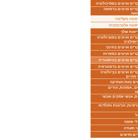
ים ועיונים בפסיכולוגיה
רים ועיונים ברפואה
ואה
פואה משלימה
פואה אלטרנטיבית
יאות שלך
ים ועיונים בסוציולוגיה
ופולגיה
ים ועיונים בחינוך
רים ועיונים בספרות
ים ועיונים בהיסטוריה
רים ועיונים בדמוגרפיה
ים ועיונים בביולוגיה
 החיים
ים בעת העתיקה
ם , אמהות, הורים
ה
ם, אנשי עסקים ואנשי
רפיות, זכרונות ותולדות
ל
לי שואה
י תעודה
ים חדשים