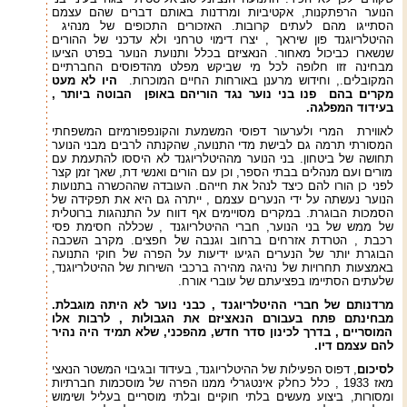
הנוער הרפתקנות, אקטיביות ומרדנות באותם דברים שהם עצמם
הסתייגו מהם לעתים קרובות. האזכורים התכופים של מנהיג
ההיטלריוגנד פון שיראך , יצרו דימוי טרחני ולא עדכני של ההורים
שנשארו כביכול מאחור. הנאציזם בכלל ותנועת הנוער בפרט הציעו
מבחינה זזו חלופה לכל מי שביקש מפלט מהדפוסים החברתיים
המקובלים., וחידוש מרענן באורחות החיים המוכרות.
היו לא מעט
מקרים בהם פנו בני נוער נגד הוריהם באופן הבוטה ביותר ,
בעידוד המפלגה.
לאווירת המרי ולערעור דפוסי המשמעת והקונפפורמיזם המשפחתי
המסורתי תרמה גם לבישת מדי התנועה, שהקנתה לרבים מבני הנוער
תחושה של ביטחון. בני הנוער מההיטלריוגנד לא היססו להתעמת עם
מורים ועם מנהלים בבתי הספר, וכן עם הורים ואנשי דת, שאך זמן קצר
לפני כן הורו להם כיצד לנהל את חייהם. העובדה שההכשרה בתנועות
הנוער נעשתה על ידי הנערים עצמם , ייתרה גם היא את תפקידה של
הסמכות הבוגרת. במקרים מסויימים אף דווח על התנהגות ברוטלית
של ממש של בני הנוער, חברי ההיטלריוגנד , שכללה חסימת פסי
רכבת , הטרדת אזרחים ברחוב וגנבה של חפצים. מקרב השכבה
הבוגרת יותר של הנערים הגיעו ידיעות על הפרה של חוקי התנועה
באמצעות תחרויות של נהיגה מהירה ברכבי השירות של ההיטלריוגנד,
שלעתים הסתיימו בפציעתם של עוברי אורח.
מרדנותם של חברי ההיטלריוגנד , כבני נוער לא היתה מוגבלת.
מבחינתם פתח בעבורם הנאציזם את הגבולות , לרבות אלו
המוסריים , בדרך לכינון סדר חדש, מהפכני, שלא תמיד היה נהיר
להם עצמם דיו.
לסיכום
, דפוס הפעילות של ההיטלריוגנד, בעידוד ובגיבוי המשטר הנאצי
מאז 1933 , כלל כחלק אינטגרלי ממנו הפרה של מוסכמות חברתיות
ומסורות, ביצוע מעשים בלתי חוקיים ובלתי מוסריים בעליל ושימוש