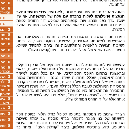
המחנכות המסורתיות , אלה שקיוו להחיל את מרותן ואת עקרונותיהן
מחקר
על הנוער.
מחק
בשונה מהחברות בתנועות נוער אחרות ,
לא נועדו ערכי תנועת הנוער
וביו-רפ
הנאצית ופעילותה לעלות בהכרח עם אלה של המשפחה,
אף שזו
ר
ייצגה ערך בפני עצמו. אותו קונפורמיזם שביקש דור ההורים לטעת
ר
בנערים ובנערות באמצעות ארגוני הנוער נעדר למעשה מתנועת הנוער
הנאצית.
הבר
מחקר
במרדנותה בסמכויות המסורתיות הציבה תנועת ההיטלריוגנד את
ובאנתר
ההשתייכות למשפחה הגרעינית, האישית, במקום משני, הן ביחס
מחקר
לשייכות הגזעית הלאומית והקולקטיבית והן ביחס לתפקיד שמילא
הנוער בייצוג העממי של הסולידאריות החברתית (קהילת העם").
מחק
מחקר
מחק
למעשה היו לתנועת ההיטלריוגנד ייצוגים מובהקים של
ארגון רדיקלי.
מחקר
מרבית הפעילות בתנועה הייתה מושתת על תחרות ועל הישגיות, בראש
ובמדעי
ובראשונה בתחום הגופני הספורטיבי, אך גם בכל הנוגע למישור
אנש
התרבותי-אמנותי, שכלל תחרויות שירה ונגינה. התחרותיות טמנה
בחובה אידיאלים של לוחמה ושל הרואיות , שהשתלבו עם ערכי הקרבה
ילדי
ומשפח
והמסירות המוחלטת לטובת הכלל (קהילת העם"). זוהי אותה דינמיקה
יזמי
המסבירה את ההצלחה כמו גם את הכישלון של תנועת הנוער הנאצית,
היי-טק
היות שהיא יצרה "עוצמה כפייתייתית" , שלא ניתן היה לעצור או להגביל
ביוג
אותה אלא על ידי ההרס המוחלט שלה.
חיים
שכו
ניצו
הצורך שהטמיעה המפלגה בתנועה לפעול כחיל חלוץ וכמופת הפך
לתשוקה של בני הנוער להוכחה בלתי פוסקת של יכולת פעילות
סרט
משותפת לשם מילוי יעדים אידאולוגיים ופרקטיים גבוהים יותר: גיבוש
ספר
התנועה, סיוע בתפיסת השלטון, ביצור "קהילת העם" ואחר כך