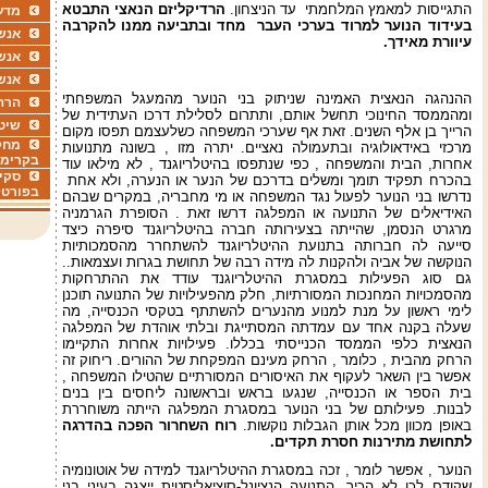
התגייסות למאמץ המלחמתי עד הניצחון.
הרדיקליזם הנאצי התבטא
מדע
בעידוד הנוער למרוד בערכי העבר מחד ובתביעה ממנו להקרבה
אנשי
עיוורת מאידך.
אנש
אנש
ההנהגה הנאצית האמינה שניתוק בני הנוער מהמעגל המשפחתי
הרה
ומהממסד החינוכי תחשל אותם, ותתרום לסלילת דרכו העתידית של
שיטו
הרייך בן אלף השנים. זאת אף שערכי המשפחה כשלעצמם תפסו מקום
מחקר
מרכזי באידאולוגיה ובתעמולה נאציים. יתרה מזו , בשונה מתנועות
בקרימו
אחרות, הבית והמשפחה , כפי שנתפסו בהיטלריוגנד , לא מילאו עוד
סקי
בהכרח תפקיד תומך ומשלים בדרכם של הנער או הנערה, ולא אחת
בפורטל
נדרשו בני הנוער לפעול נגד המשפחה או מי מחבריה, במקרים שבהם
האידיאלים של התנועה או המפלגה דרשו זאת . הסופרת הגרמניה
מרגרט הנסמן, שהייתה בצעירותה חברה בהיטלריוגנד סיפרה כיצד
סייעה לה חברותה בתנועת ההיטלריוגנד להשתחרר מהסמכותיות
הנוקשה של אביה ולהקנות לה מידה רבה של תחושת בגרות ועצמאות..
גם סוג הפעילות במסגרת ההיטלריוגנד עודד את ההתרחקות
מהסמכויות המחנכות המסורתיות, חלק מהפעילויות של התנועה תוכנן
לימי ראשון על מנת למנוע מהנערים להשתתף בטקסי הכנסייה, מה
שעלה בקנה אחד עם עמדתה המסתייגת ובלתי אוהדת של המפלגה
הנאצית כלפי הממסד הכנייסתי בכללו. פעילויות אחרות התקיימו
הרחק מהבית , כלומר , הרחק מעינם המפקחת של ההורים. ריחוק זה
אפשר בין השאר לעקוף את האיסורים המסורתיים שהטילו המשפחה ,
בית הספר או הכנסייה, שנגעו בראש ובראשונה ליחסים בין בנים
לבנות. פעילותם של בני הנוער במסגרת המפלגה הייתה משוחררת
באופן מכוון מכל אותן הגבלות נוקשות.
רוח השחרור הפכה בהדרגה
לתחושת מתירנות חסרת תקדים.
הנוער , אפשר לומר , זכה במסגרת ההיטלריוגנד למידה של אוטונומיה
שקודם לכן לא הכיר. התנועה הנציונל-סוציאליסטית ייצגה בעיני בני