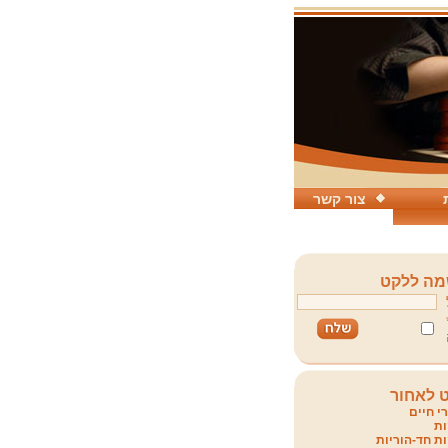
צור קשר
ה ללקט
 לאחור
י חיים
ת
ת חד-הוריות