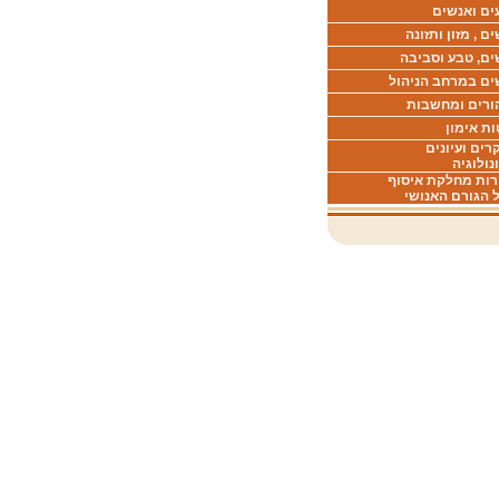
ים ואנשים
ם , מזון ותזונה
ים, טבע וסביבה
ים במרחב הניהול
ורים ומחשבות
ת אימון
ים ועיונים
נולוגיה
רות מחלקת איסוף
 הגורם האנושי