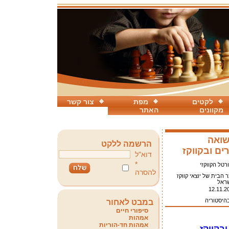
לקטים
מפת
צור קשר
מקוונים
האתר
שואה
הרשמה ללקט
ים ובקווקז
דוא"ל
*
רטל הקווקזי
להסרה
 הבית של יוצאי קווקז
ראל
12.11.2
בהיסטוריה
במבט לאחור
סיפורי חיים
אמהות
אמהות חד-הוריות
בקווקז