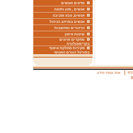
מדעים ואנשים
אנשים , מזון ותזונה
אנשים, טבע וסביבה
אנשים במרחב הניהול
הרהורים ומחשבות
שיטות אימון
מחקרים ועיונים
בקרימונולוגיה
סקירות מחלקת איסוף
בפורטל הגורם האנושי
|
RS
אתר צמתי מידע
ס