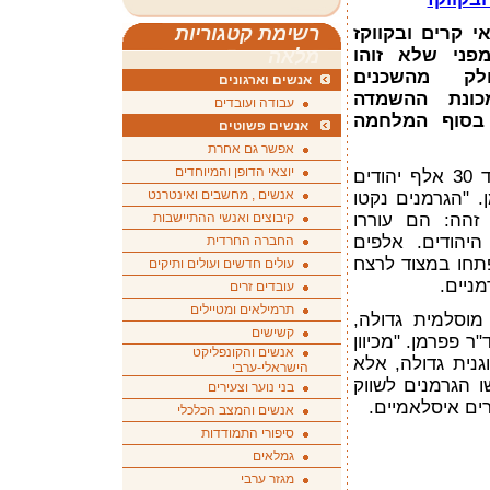
 קרים ובקווקז
רשימת קטגוריות
מפני שלא זוהו
מלאה
לק מהשכנים
אנשים וארגונים
כונת ההשמדה
עבודה ועובדים
 בסוף המלחמה
אנשים פשוטים
אפשר גם אחרת
יוצאי הדופן והמיוחדים
"על-פי הערכות, נרצחו בקווקז בלבד 30 אלף יהודים
אנשים , מחשבים ואינטרנט
. "הגרמנים נקטו
זהה: הם עוררו
קיבוצים ואנשי ההתיישבות
יהודים. אלפים
החברה החרדית
פתחו במצוד לרצח
עולים חדשים ועולים ותיקים
ניים.
עובדים זרים
תרמילאים ומטיילים
מוסלמית גדולה,
קשישים
 פפרמן. "מכיוון
אנשים והקונפליקט
נית גדולה, אלא
הישראלי-ערבי
 הגרמנים לשווק
בני נוער וצעירים
ים איסלאמיים.
אנשים והמצב הכלכלי
סיפורי התמודדות
גמלאים
מגזר ערבי