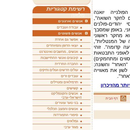
רשימת קטגוריות
ולנייה יואנה
מלאה
 לחקר השואה",
אנשים וארגונים
יהודים-פולנים
עבודה ועובדים
ני, באופן שמסבך
אנשים פשוטים
א מחקר ראשוני
אפשר גם אחרת
 של המנטליות",
יוצאי הדופן והמיוחדים
ה קדומה". זוהי
אנשים , מחשבים ואינטרנט
 לאופני התבטאות
קיבוצים ואנשי ההתיישבות
סווים ומתחמקים)
"האחר" והשונה;
החברה החרדית
לשון את מאווייה
עולים חדשים ועולים ותיקים
אחר".
עובדים זרים
תרמילאים ומטיילים
ותר מהזיכרון
קשישים
אנשים והקונפליקט
הישראלי-ערבי
דף הבית
בני נוער וצעירים
אנשים והמצב הכלכלי
סיפורי התמודדות
גמלאים
מגזר ערבי