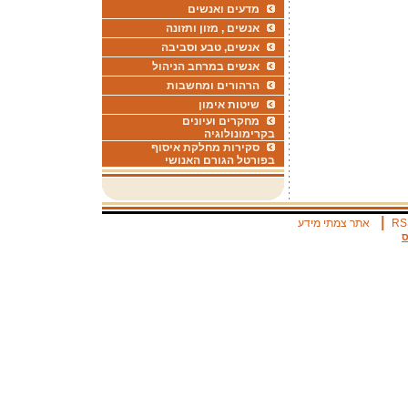
מדעים ואנשים
אנשים , מזון ותזונה
אנשים, טבע וסביבה
אנשים במרחב הניהול
הרהורים ומחשבות
שיטות אימון
מחקרים ועיונים
בקרימונולוגיה
סקירות מחלקת איסוף
בפורטל הגורם האנושי
|
RS
אתר צמתי מידע
ס