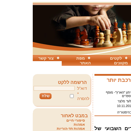
לקטים
מפת
צור קשר
מקוונים
האתר
רכבת יותר
הרשמה ללקט
דוא"ל
תון "הארץ"- מוסף
*
ספרים
להסרה
לעד מלצר
10.11.20
בהיסטוריה
במבט לאחור
סיפורי חיים
אמהות
ים השבועי של
אמהות חד-הוריות