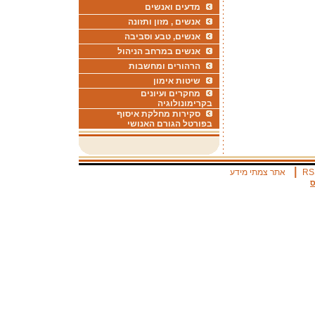
מדעים ואנשים
אנשים , מזון ותזונה
אנשים, טבע וסביבה
אנשים במרחב הניהול
הרהורים ומחשבות
שיטות אימון
מחקרים ועיונים
בקרימונולוגיה
סקירות מחלקת איסוף
בפורטל הגורם האנושי
|
RS
אתר צמתי מידע
ס