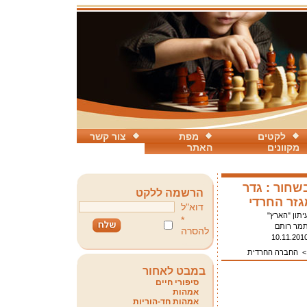
לקטים
מפת
צור קשר
מקוונים
האתר
שחור : גדר
הרשמה ללקט
זר החרדי
דוא"ל
יתון "הארץ"
*
מר רותם
להסרה
10.11.201
החברה החרדית
במבט לאחור
סיפורי חיים
אמהות
אמהות חד-הוריות