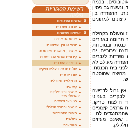
טובוסים, בכמה
 ונעשה גם ניסיון
רשימת קטגוריות
ית. ההפרדה בין
מלאה
קיצונים למתונים
אנשים וארגונים
עבודה ועובדים
 ומעולם בקהילה
אנשים פשוטים
 תחומה באזורים
אפשר גם אחרת
כנסת ובמוסדות
יוצאי הדופן והמיוחדים
צה ציבוריים, ים
אנשים , מחשבים ואינטרנט
 נפרדות לגברים
קיבוצים ואנשי ההתיישבות
ההפרדה מעולם לא
החברה החרדית
לפני בית הכנסת,
עולים חדשים ועולים ותיקים
 מחיצה שהוסטה
עובדים זרים
ש.
תרמילאים ומטיילים
קשישים
אין גבול לדרישה
אנשים והקונפליקט
לבקרים בענייני
הישראלי-ערבי
בני נוער וצעירים
 חולצות טריקו,
ורמים קיצוניים
אנשים והמצב הכלכלי
שהמתנגדים לה -
סיפורי התמודדות
 שאינם מעיזים
גמלאים
חלקלק.
מגזר ערבי