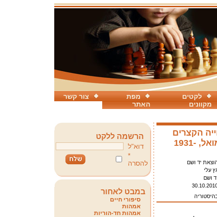
לקטים
מפת
צור קשר
מקוונים
האתר
ייה הקצרים
הרשמה ללקט
של מריון סמואל, 1931-
דוא"ל
*
וצאת יד ושם
להסרה
ץ עלי
ד ושם
30.10.201
במבט לאחור
בהיסטוריה
סיפורי חיים
אמהות
אמהות חד-הוריות