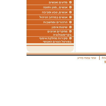
מדעים ואנשים
אנשים , מזון ותזונה
אנשים, טבע וסביבה
אנשים במרחב הניהול
הרהורים ומחשבות
שיטות אימון
מחקרים ועיונים
בקרימונולוגיה
סקירות מחלקת איסוף
בפורטל הגורם האנושי
|
RS
אתר צמתי מידע
ס