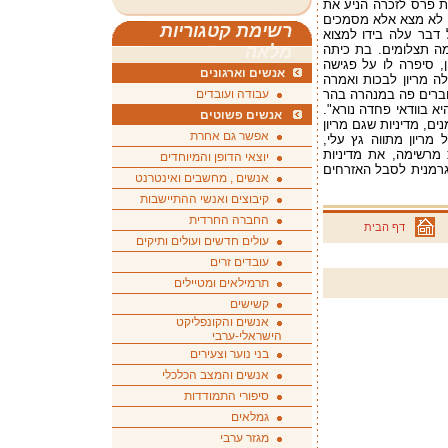
ה באושוויץ והיא בת 11. הענקת פרס לזכרה הניע את
 לא מצא אלא מסמכים
רשימת קטגוריות
 דבר עלה בידו למצוא
מה תצלומים. בת כיתה
מלאה
 סיפרה לו על פגישה
אנשים וארגונים
1: "פתאום התחילה מריון לבכות ואמרה
וברים פה במנהרה בהר
עבודה ועובדים
היא בוודאי פחדה נורא".
אנשים פשוטים
ים, מדיניות שגם מריון
אפשר גם אחרת
 מריון מתווה גץ עלי,
 מרשימה, את מדיניות
יוצאי הדופן והמיוחדים
גרמנית לסבל האזרחים
אנשים , מחשבים ואינטרנט
קיבוצים ואנשי ההתיישבות
החברה החרדית
דף הבית
עולים חדשים ועולים ותיקים
עובדים זרים
תרמילאים ומטיילים
קשישים
אנשים והקונפליקט
הישראלי-ערבי
בני נוער וצעירים
אנשים והמצב הכלכלי
סיפורי התמודדות
גמלאים
מגזר ערבי