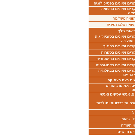
ים ועיונים בפסיכולוגיה
רים ועיונים ברפואה
ואה
פואה משלימה
פואה אלטרנטיבית
יאות שלך
ים ועיונים בסוציולוגיה
ופולגיה
ים ועיונים בחינוך
רים ועיונים בספרות
ים ועיונים בהיסטוריה
רים ועיונים בדמוגרפיה
ים ועיונים בביולוגיה
 החיים
ים בעת העתיקה
ם , אמהות, הורים
ה
ם, אנשי עסקים ואנשי
רפיות, זכרונות ותולדות
ל
לי שואה
י תעודה
ים חדשים