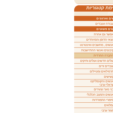
מת קטגוריות
ה
ם וארגונים
בודה ועובדים
ים פשוטים
פשר גם אחרת
וצאי הדופן והמיוחדים
נשים , מחשבים ואינטרנט
יבוצים ואנשי ההתיישבות
חברה החרדית
ולים חדשים ועולים ותיקים
ובדים זרים
רמילאים ומטיילים
שישים
נשים והקונפליקט
ראלי-ערבי
ני נוער וצעירים
נשים והמצב הכלכלי
יפורי התמודדות
מלאים
גזר ערבי