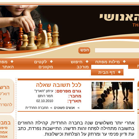
מילות מפתח
חיפוש
לקטים
מפת
מורכב
מקוונים
האתר
דף הבית
לכל תשובה שאלה
הרשמ
גורם מפרסם:
עיתון "הארץ"
דוא"ל
מחבר:
תמר רותם
*
תאריך:
02.10.2010
להסרה
>
אנשים פשוטים
>
החברה החרדית
אחרי יותר משלושים שנה בחברה החרדית, קהילת החוזרים
במבט
בתשובה מתחילה לפתח זהות חדשה: התיישבות נפרדת, כתב
סיפור
אמהו
עת ודיון פנימי ער ומרתק על הצלחות וכישלונות
.
אמהו