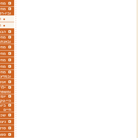
מחקר
מחק
וביו-רפ
ר
ר
הבר
מחקר
ובאנתר
מחקר
מחק
מחקר
מחק
מחקר
ובמדעי
אנש
ילדי
ומשפח
יזמי
היי-טק
ביוג
חיים
שכו
ניצו
סרט
ספר