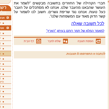
חברי הקהילה של החוזרים בתשובה מבקשים "לשמר את
רשי
העושר שהבאנו מהעבר שלנו. אנחנו לא מסתכלים על העבר
כעל טעות. אנחנו נגד שריפת גשרים. חשוב לנו לשמור על
מלא
קשר הדוק מאוד עם המשפחות שלנו".
אנשי
לכל תשובה שאלה
ע
אנש
למאמר המלא של תמר רותם בעיתון "הארץ"
א
י
הוספת תגובה
שלחו לחבר
דף הבית
א
ק
ה
לכתבה זו התפרסמו 0 תגובות.
ע
ע
ת
ק
א
היש
ב
א
ס
ג
מ