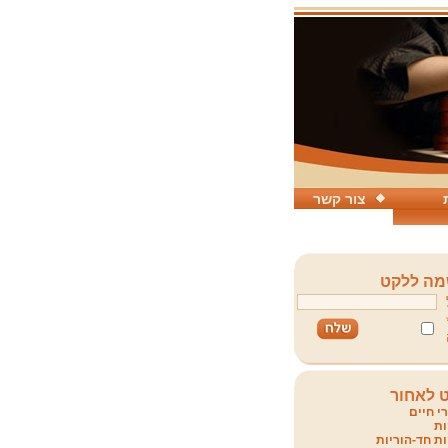
צור קשר
ה ללקט
 לאחור
י חיים
ת
ת חד-הוריות