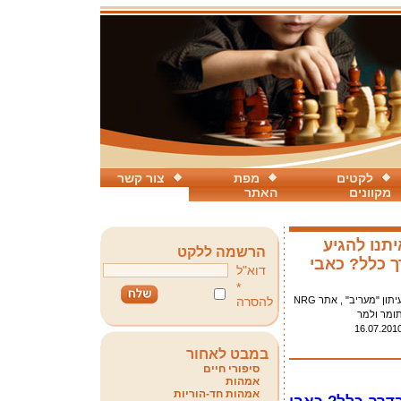
לקטים
מפת
צור קשר
מקוונים
האתר
תנו להגיע
הרשמה ללקט
ך כלל? כאבי
דוא"ל
*
יתון "מעריב" , אתר NRG
להסרה
ומר ולמר
16.07.201
במבט לאחור
סיפורי חיים
אמהות
אמהות חד-הוריות