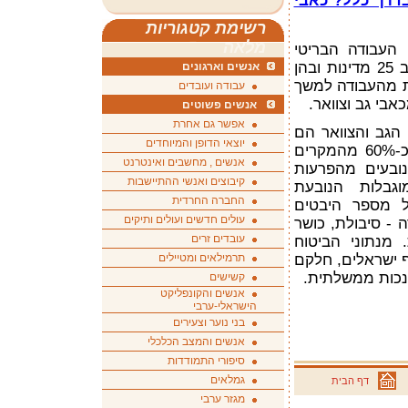
בדרך כלל? כאבי
רשימת קטגוריות
מלאה
העבודה הבריטי
בשיתוף חברת התרופות אבוט בקרב 25 מדינות ובהן
אנשים וארגונים
ת מהעבודה למשך
עבודה ועובדים
אבי גב וצוואר.
אנשים פשוטים
אפשר גם אחרת
הגב והצוואר הם
יוצאי הדופן והמיוחדים
הסיבה העיקרית להפסקת עבודה: כ-60% מהמקרים
אנשים , מחשבים ואינטרנט
נובעים מהפרעות
קיבוצים ואנשי ההתיישבות
וגבלות הנובעת
החברה החרדית
ל מספר היבטים
עולים חדשים ועולים ותיקים
 - סיבולת, כושר
עובדים זרים
. מנתוני הביטוח
תרמילאים ומטיילים
לה כי ישנם כיום כ-32 אלף ישראלים, חלקם
 נכות ממשלתית.
קשישים
אנשים והקונפליקט
הישראלי-ערבי
בני נוער וצעירים
אנשים והמצב הכלכלי
סיפורי התמודדות
גמלאים
דף הבית
מגזר ערבי