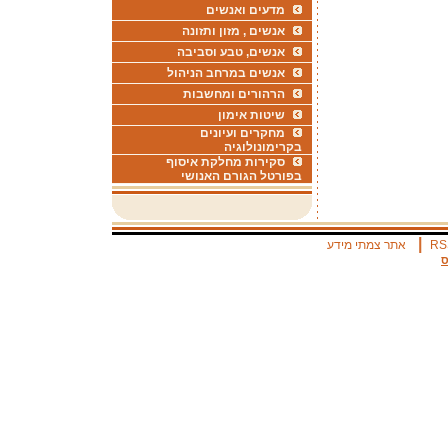
מדעים ואנשים
אנשים , מזון ותזונה
אנשים, טבע וסביבה
אנשים במרחב הניהול
הרהורים ומחשבות
שיטות אימון
מחקרים ועיונים
בקרימונולוגיה
סקירות מחלקת איסוף
בפורטל הגורם האנושי
|
RS
אתר צמתי מידע
ס