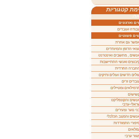
מת קטגוריות
ה
ם וארגונים
בודה ועובדים
ים פשוטים
פשר גם אחרת
וצאי הדופן והמיוחדים
נשים , מחשבים ואינטרנט
יבוצים ואנשי ההתיישבות
חברה החרדית
ולים חדשים ועולים ותיקים
ובדים זרים
רמילאים ומטיילים
שישים
נשים והקונפליקט
ראלי-ערבי
ני נוער וצעירים
נשים והמצב הכלכלי
יפורי התמודדות
מלאים
גזר ערבי