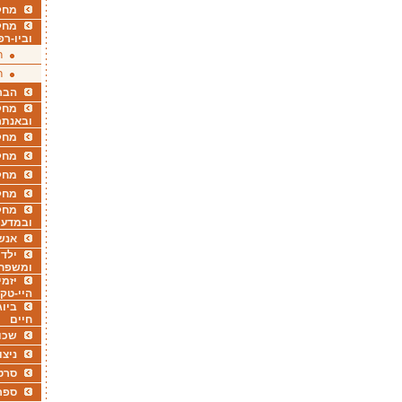
מחקר
מחק
וביו-רפ
ר
ר
הבר
מחקר
ובאנתר
מחקר
מחק
מחקר
מחק
מחקר
ובמדעי
אנש
ילדי
ומשפח
יזמי
היי-טק
ביוג
חיים
שכו
ניצו
סרט
ספר