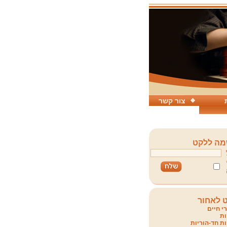
צור קשר
ה ללקט
 לאחור
י חיים
ת
ת חד-הוריות