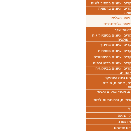
ים ועיונים בפסיכולוגיה
רים ועיונים ברפואה
ואה
פואה משלימה
פואה אלטרנטיבית
יאות שלך
ים ועיונים בסוציולוגיה
ופולגיה
ים ועיונים בחינוך
רים ועיונים בספרות
ים ועיונים בהיסטוריה
רים ועיונים בדמוגרפיה
ים ועיונים בביולוגיה
 החיים
ים בעת העתיקה
ם , אמהות, הורים
ה
ם, אנשי עסקים ואנשי
רפיות, זכרונות ותולדות
ל
לי שואה
י תעודה
ים חדשים