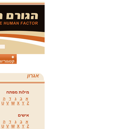
קטגוריות
אגרון
מילות מפתח
א
ב
ג
ד
ה
U
V
W
X
Y
Z
אישים
א
ב
ג
ד
ה
U
V
W
X
Y
Z