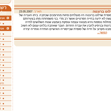
רשי
וט ברונטה
תאריך:
23.05.2007
מלא
ופרת שרלוט ברונטה היו מוצלחים פחות מהרומנים שכתבה. ביתו הענייה של
אנשי
שה לא ידעה בחייה הפרטיים אושר רב מדי. בני משפחתה מתו בצעירותם
חלות נוספות והיא מצאה עצמה עוסקת באמצע שנות השלושים לחייה
ע
ונות ובניסיון להבין את עברה ההרוס. הגבר שאהבה בלהט עצום לא השיב
אנש
בט מקרוב על חייה של סופרת שבייסוריה האישיים הותירה אחריה יצירה
ת.
המשך...
א
י
א
ק
ה
ע
ע
ת
ק
א
היש
ב
א
ס
ג
מ