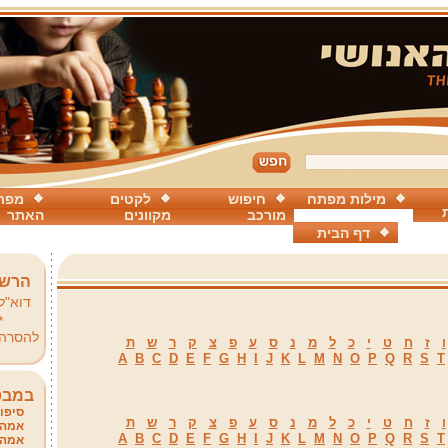
מילות מפתח
חיפוש
לקטים
מפת
מורכב
מקוונים
האתר
דף הבית
הרשמ
דוא"ל
*
להסרה
ו
ז
ח
ט
י
כ
ל
מ
נ
ס
ע
פ
צ
ק
ר
ש
ת
A
B
C
D
E
F
G
H
I
J
K
L
M
N
O
P
Q
R
S
T
במבט
סיפור
ו
ז
ח
ט
י
כ
ל
מ
נ
ס
ע
פ
צ
ק
ר
ש
ת
אמהו
A
B
C
D
E
F
G
H
I
J
K
L
M
N
O
P
Q
R
S
T
אמהו