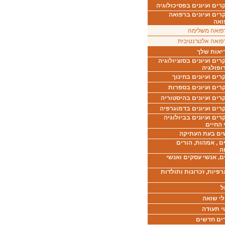
ים ועיונים בפסיכולוגיה
רים ועיונים ברפואה
ואה
פואה משלימה
פואה אלטרנטיבית
יאות שלך
ים ועיונים בסוציולוגיה
ופולגיה
ים ועיונים בחינוך
רים ועיונים בספרות
ים ועיונים בהיסטוריה
רים ועיונים בדמוגרפיה
ים ועיונים בביולוגיה
 החיים
ים בעת העתיקה
ם , אמהות, הורים
ה
ם, אנשי עסקים ואנשי
רפיות, זכרונות ותולדות
ל
לי שואה
י תעודה
ים חדשים