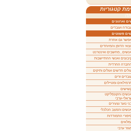
מת קטגוריות
ה
ם וארגונים
בודה ועובדים
ים פשוטים
פשר גם אחרת
וצאי הדופן והמיוחדים
נשים , מחשבים ואינטרנט
יבוצים ואנשי ההתיישבות
חברה החרדית
ולים חדשים ועולים ותיקים
ובדים זרים
רמילאים ומטיילים
שישים
נשים והקונפליקט
ראלי-ערבי
ני נוער וצעירים
נשים והמצב הכלכלי
יפורי התמודדות
מלאים
גזר ערבי