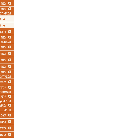
מחקר
מחק
וביו-רפ
ר
ר
הבר
מחקר
ובאנתר
מחקר
מחק
מחקר
מחק
מחקר
ובמדעי
אנש
ילדי
ומשפח
יזמי
היי-טק
ביוג
חיים
שכו
ניצו
סרט
ספר