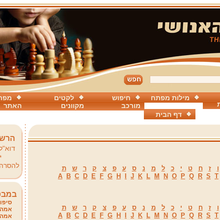
מילות מפתח
חיפוש
לקטים
מפת
מורכב
מקוונים
האתר
דף הבית
הרשמ
דוא"ל
*
להסרה
ו
ז
ח
ט
י
כ
ל
מ
נ
ס
ע
פ
צ
ק
ר
ש
ת
A
B
C
D
E
F
G
H
I
J
K
L
M
N
O
P
Q
R
S
T
במבט
סיפור
ו
ז
ח
ט
י
כ
ל
מ
נ
ס
ע
פ
צ
ק
ר
ש
ת
אמהו
A
B
C
D
E
F
G
H
I
J
K
L
M
N
O
P
Q
R
S
T
אמהו