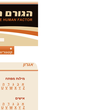
קטגוריות
אגרון
מילות מפתח
א
ב
ג
ד
ה
U
V
W
X
Y
Z
אישים
א
ב
ג
ד
ה
U
V
W
X
Y
Z