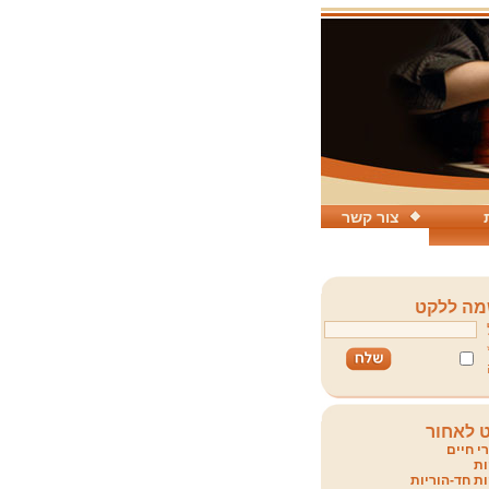
צור קשר
ה ללקט
 לאחור
י חיים
ת
ת חד-הוריות