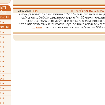
רשי
 שקובע את מהלכי חיינו
תאריך:
23.07.2008
מלא
 את השפעת סגנון חיים על החלמה ממחלות נעשה על ידי פרופ' דין אורניש
אנשי
ועמיתיו שבחנו בניסוי ראשוני 30 חולי סרטן פרוסטטה במצב קל. לחולים, שסרבו לקבל
 או ניתוח, הוצע שינוי אורחות חיים (הליכה יומית, שיעורי יוגה, תמיכה
ע
קבוצתית) עם דיאטת אורניש הצמחונית. תוך 3 חודשים נמצא אצלם הבדל בולט בביטוי
אנש
כים הסרטניים.
המשך...
א
י
א
ק
ה
ע
ע
ת
ק
א
היש
ב
א
ס
ג
מ