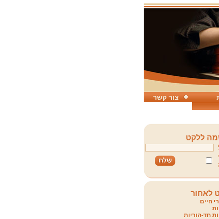
צור קשר
ה ללקט
 לאחור
י חיים
ת
ת חד-הוריות