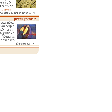
המאזניים ל
המשך...
>
מחקרים ועיונים ברפואה ובי
אספירין ולישון
נטילת אספיר
חוקרים טוענ
התרופה לקר
האספירין, פ
מתכונן ללחצ
משום שההש
>
הבריאות שלך