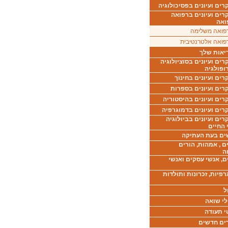
ים ועיונים בפסיכולוגיה
רים ועיונים ברפואה
ואה
פואה משלימה
פואה אלטרנטיבית
יאות שלך
ים ועיונים בסוציולוגיה
ופולגיה
ים ועיונים בחינוך
רים ועיונים בספרות
ים ועיונים בהיסטוריה
רים ועיונים בדמוגרפיה
ים ועיונים בביולוגיה
 החיים
ים בעת העתיקה
ם , אמהות, הורים
ה
ם, אנשי עסקים ואנשי
רפיות, זכרונות ותולדות
ל
לי שואה
י תעודה
ים חדשים