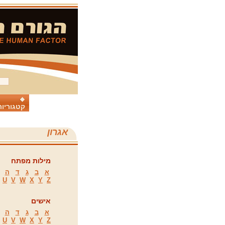
קטגוריות
אגרון
מילות מפתח
א
ב
ג
ד
ה
U
V
W
X
Y
Z
אישים
א
ב
ג
ד
ה
U
V
W
X
Y
Z