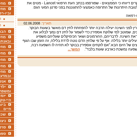
חולים.החוקרים דיווחו כי הממצאים - שפורסמו בכתב העת הרפואי Lancet - מטים את
מחקר
טובת היתרונות של התרופה כאמצעי להתגוננות בפני סרטן המעי הגס.
מחק
וביו-רפ
ו-רפואה
ר
תאריך:
02.06.2008
ר
ין לפני השינה יעילה הרבה יותר להפחתת לחץ דם מאשר בשעות הבוקר.
הבר
ים, שמוטב למי שלוקח אספירין כדי לשמור על לחץ דם נמוך לבלוע את
את השינה. לדבריהם, ההורמונים ושאר הכימיקלים שעליהם משפיע
מחקר
עילים יותר בלילה. אף על פי שלחץ הדם נוטה לרדת בלילה, זה הזמן שבו הגוף
ובאנתר
ים של היום הבא."אם לוקחים אספירין בבוקר לא תהיה לו השפעה רבה,
מחקר
פעה נמשכת כארבע שעות בלבד".
המשך...
מחק
מחקר
מחק
מחקר
ובמדעי
אנש
ילדי
ומשפח
יזמי
היי-טק
ביוג
חיים
שכו
ניצו
סרט
ספר