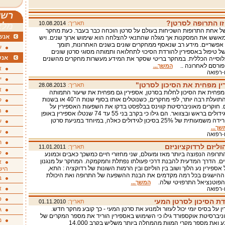
רשי
זו התרופה לסרטן?
תאריך:
10.08.2014
מלא
 אחת התרופות השכיחות בעולם על סרטן הוכחה כבר בעבר. כעת מחקר
אנשי
מאשש את המסקנות אך מגלה שהתנאי להצלחה הוא שימוש ארוך שנים. ויש
 אפשריים. מידע רב שנאסף ממחקרים שונים בשנים האחרונות, תומך
ע
 טיפול באספירין להורדת הסיכוי לתחלואה ותמותה מסוגי סרטן שונים
אנש
לוסייה הכללית. במחקר בריטי שסקר את המידע מעשרות מחקרים מהשנים
ופורסם לאחרונה ..
המשך...
א
ו-רפואה
י
ן מפחית את הסיכון לסרטן"
תאריך:
28.08.2013
א
מפחית את הסיכון לחלות בסרטן, אספירין גם מפחית את שיעור התמותה
מהמחלה. התועלת רבה יותר, לפי מחקרים, כשנוטלים אותו בסוף שנות ה־40 או בשנות
ק
חיים. חוקרים מאוניברסיטת קווינס בבלפסט בדקו את השפעות האספירין על
ה
התפתחות גידולים בראש ובצוואר. הם גילו כי בקרב בני 55 עד 74 שנטלו אספירין באופן
קבוע חלה ירידה משמעותית של 25% בסיכון לגידולים כאלה, במיוחד במניעת סרטן
ע
שך...
ע
ו-רפואה
ת
וליזם לרדוקציוניזם
תאריך:
11.01.2011
ק
התרופה הנפוצה ביותר מאז ומעולם, שני מחזורי חיים כמשכך כאבים וכמונע
ים. הדרך המדעית להבנת דרכי פעולתו נפתלת וחמקמקה. המחקר על מנגנון
א
ספירין נע הלוך ושוב בין הוליזם ובין הרמות השונות של רדוקציה : התא,
היש
 ההישגים בכל רמה מקדמים את הבנת ההשפעה של התרופה ואת היכולת
ב
הפוטנציאל התרפויטי שלה.
המשך...
א
ו-רפואה
ס
דת הסיכון לסרטן המעי
תאריך:
01.11.2010
ן על בסיס יומי יכול לעזור ולמנוע את סרטן המעי - כך קובע מחקר חדש.
ג
ניברסיטת אוקספורד גילו כי השימוש באספירין הוריד את מספר המקרים של
מ
הסרטן ברבע ואת מספר מקרי המוות מהמחלה ביותר משליש בקרב 14,000