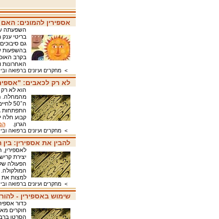
אספירין להמונים: האם 
השפעתה של
בריטי ענק 
גם סיבוכים
בהשפעות של
בקרב האוכ
האחרונות 
>
מחקרים ועיונים ברפואה ובי
לא רק לכאבים: "אספירי
הוא לא רק 
ה־50 ל
הגרון.
המ
>
מחקרים ועיונים ברפואה ובי
להבין את אספירין: בין ה
לאספירין, 
יצירת קריש
הפעולה של א
המולקולה.
למצות את 
>
מחקרים ועיונים ברפואה ובי
שימוש באספירין - להור
כדור אספירי
חוקרים מאו