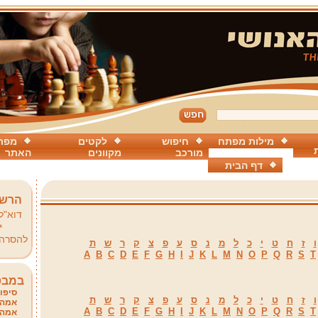
מילות מפתח
חיפוש
לקטים
מפת
מורכב
מקוונים
האתר
דף הבית
הרשמ
דוא"ל
*
להסרה
ו
ז
ח
ט
י
כ
ל
מ
נ
ס
ע
פ
צ
ק
ר
ש
ת
A
B
C
D
E
F
G
H
I
J
K
L
M
N
O
P
Q
R
S
T
במבט
סיפור
ו
ז
ח
ט
י
כ
ל
מ
נ
ס
ע
פ
צ
ק
ר
ש
ת
אמהו
A
B
C
D
E
F
G
H
I
J
K
L
M
N
O
P
Q
R
S
T
אמהו