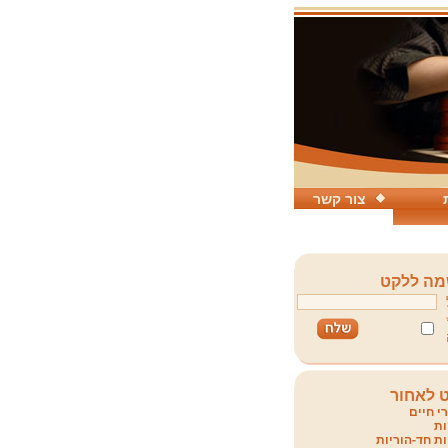
צור קשר
ה ללקט
 לאחור
י חיים
ת
ת חד-הוריות