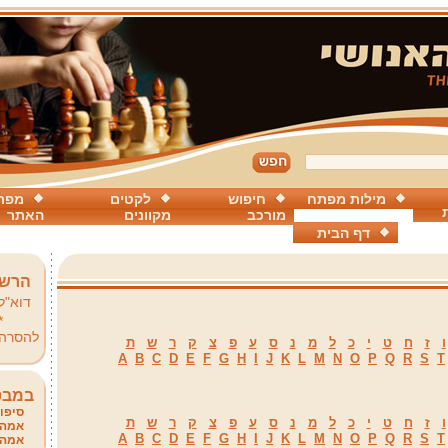
מילות מפתח
חיפוש
לקטים
מפת
מורכב
מקוונים
האתר
דף הבית
הרשמ
דוא"ל
*
להסרה
ו
ז
ח
ט
י
כ
ל
מ
נ
ס
ע
פ
צ
ק
ר
ש
ת
A
B
C
D
E
F
G
H
I
J
K
L
M
N
O
P
Q
R
S
T
במבט
סיפור
ו
ז
ח
ט
י
כ
ל
מ
נ
ס
ע
פ
צ
ק
ר
ש
ת
אמהו
A
B
C
D
E
F
G
H
I
J
K
L
M
N
O
P
Q
R
S
T
אמהו