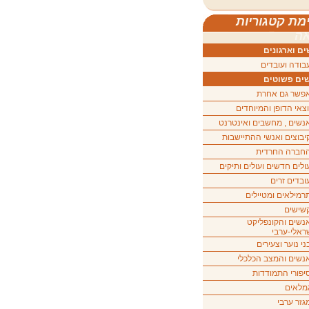
מת קטגוריות
ה
ם וארגונים
בודה ועובדים
ים פשוטים
פשר גם אחרת
וצאי הדופן והמיוחדים
נשים , מחשבים ואינטרנט
יבוצים ואנשי ההתיישבות
חברה החרדית
ולים חדשים ועולים ותיקים
ובדים זרים
רמילאים ומטיילים
שישים
נשים והקונפליקט
ראלי-ערבי
ני נוער וצעירים
נשים והמצב הכלכלי
יפורי התמודדות
מלאים
גזר ערבי