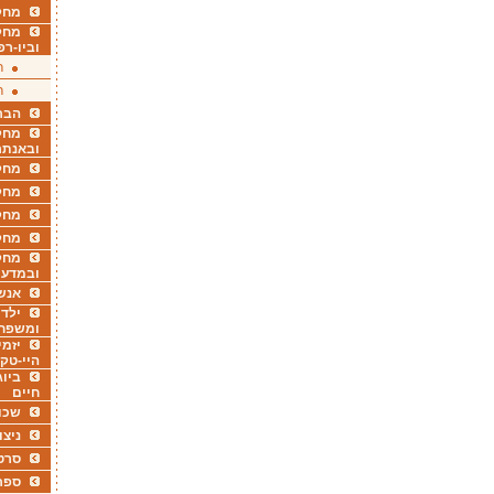
מחקר
מחק
וביו-רפ
ר
ר
הבר
מחקר
ובאנתר
מחקר
מחק
מחקר
מחק
מחקר
ובמדעי
אנש
ילדי
ומשפח
יזמי
היי-טק
ביוג
חיים
שכו
ניצו
סרט
ספר