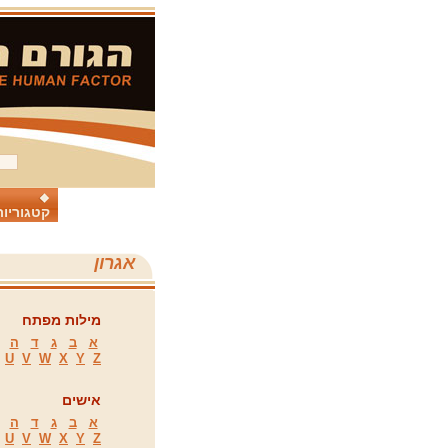
קטגוריות
אגרון
מילות מפתח
א
ב
ג
ד
ה
U
V
W
X
Y
Z
אישים
א
ב
ג
ד
ה
U
V
W
X
Y
Z