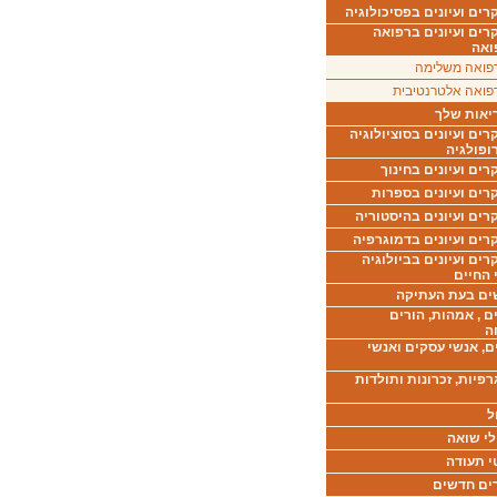
ים ועיונים בפסיכולוגיה
רים ועיונים ברפואה
ואה
פואה משלימה
פואה אלטרנטיבית
יאות שלך
ים ועיונים בסוציולוגיה
ופולגיה
ים ועיונים בחינוך
רים ועיונים בספרות
ים ועיונים בהיסטוריה
רים ועיונים בדמוגרפיה
ים ועיונים בביולוגיה
 החיים
ים בעת העתיקה
ם , אמהות, הורים
ה
ם, אנשי עסקים ואנשי
רפיות, זכרונות ותולדות
ל
לי שואה
י תעודה
ים חדשים