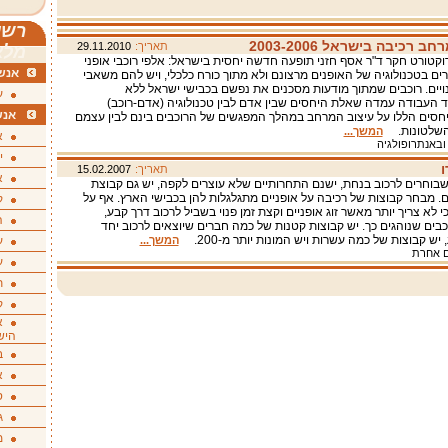
רשי
רכיבה בישראל 2003-2006
תאריך:
29.11.2010
מלא
קטורט חקר ד"ר אסף חזני תופעה חדשה יחסית בישראל: אלפי רוכבי אופני
אנשי
ים בטכנולוגיה של האופנים מרצונם ולא מתוך כורח כלכלי, ויש להם משאבי
נויים. רוכבים שמתוך מודעות מסכנים את נפשם בכבישי ישראל ללא
ע
 העבודה עמדה שאלת היחסים שבין אדם לבין טכנולוגיה (אדם-רוכב)
אנש
סים הללו על עיצוב המרחב במהלך המפגשים של הרוכבים בינם לבין עצמם
ן השלטונות.
המשך...
א
 ובאנתרופולגיה
י
ו
תאריך:
15.02.2007
א
בוחרים לרכוב בנחת, ישנם התחרותיים שלא עוצרים לקפה, יש גם קבוצת
ים. מבחר קבוצות של רכיבה על אופניים מתגלגלות להן בכבישי הארץ. אף על
ק
 לא צריך יותר מאשר זוג אופניים וקצת זמן פנוי בשביל לרכוב דרך קבע,
ה
בים שנוהגים כך. יש קבוצות קטנות של כמה חברים שיוצאים לרכוב יחד
 יש קבוצות של כמה עשרות ויש המונות יותר מ-200.
המשך...
ע
 אחרת
ע
ת
ק
א
היש
ב
א
ס
ג
מ