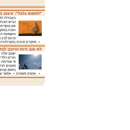
"לתפוס גלגל": עיצוב מרחב 
בעבודת הדו
כביש הבוחר
זמן וכסף פ
הגנה.במוקד
והשפעת היח
ובינם לבי
>
מחקרים ועיונים בסוציולוגיה
לא טוב היות הרוכב לבד
ישנם אלה ש
הורים וילד
פי שנדמה כי
מעטים הרוכ
באופן קבוע,
>
אנשים פשוטים
>
אפשר גם