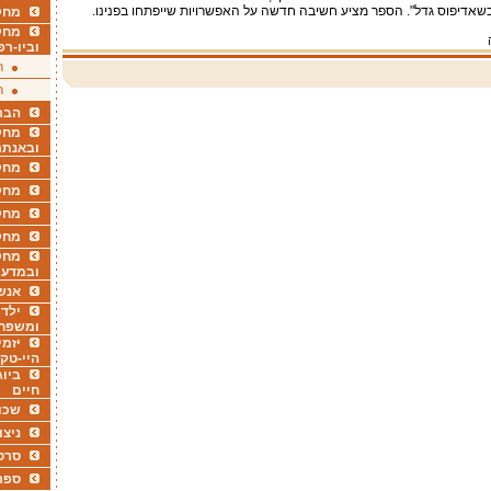
כשאדיפוס גדל". הספר מציע חשיבה חדשה על האפשרויות שייפתחו בפנינו.
מחקר
מחק
וביו-רפ
ר
ר
הבר
מחקר
ובאנתר
מחקר
מחק
מחקר
מחק
מחקר
ובמדעי
אנש
ילדי
ומשפח
יזמי
היי-טק
ביוג
חיים
שכו
ניצו
סרט
ספר