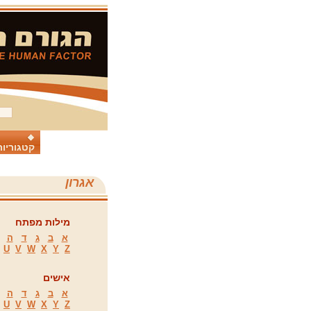
קטגוריות
אגרון
מילות מפתח
א
ב
ג
ד
ה
U
V
W
X
Y
Z
אישים
א
ב
ג
ד
ה
U
V
W
X
Y
Z