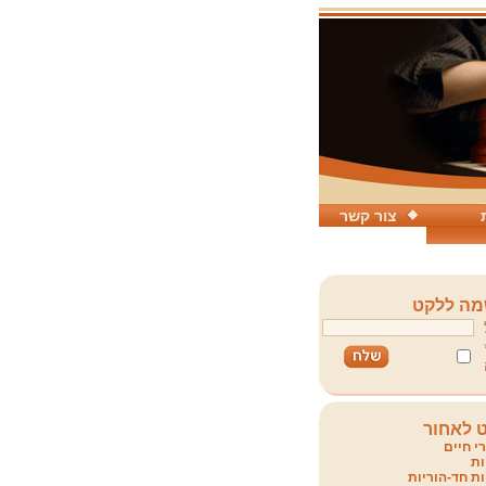
צור קשר
ה ללקט
 לאחור
י חיים
ת
ת חד-הוריות