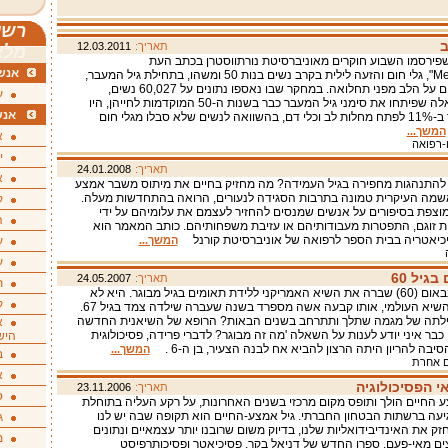
רשי
ב
תאריך:
12.03.2011
מלא
פירסמו השבוע חוקרים מאוניברסיטת נורתווסטרן בכתב העת
אנשי
"Menopause", גלי חום והזעה לילית בקרב נשים בנות 50 ומשהו, בתחילת גיל המעבר,
דווקא מגינים על הלב מפני תחלואה. במחקר שבו נאספו נתונים על 60,027 נשים,
ע
התברר כי אלה שפיתחו את סימני גיל המעבר כבר בשנות ה-50 המוקדמות לחייהן, היו
אנש
בסיכון נמוך ב-11% לפתח מחלות לב וכלי דם, בהשוואה לנשים שלא סבלו מגלי חום
המשך...
א
ו-רפואה
י
תאריך:
24.01.2008
א
להתנהגות מחפירה בגיל העמידה? מה מחזיק בחיים את מיתוס משבר אמצע
שמה העיקרית טמונה בתרבות הסגידה לנעורים, הרואה בהתחדשות מעלה.
ק
צפת בסיפורים על אנשים שמנסים להחזיר לעצמם את עלומיהם על ידי
ה
 זוגם, התפטרות מעבודותיהם או עזיבת משפחותיהם. כותב המאמר הוא
כיאטריה בבית הספר לרפואה של אוניברסיטת קורנל
המשך...
ע
ע
גיל 60
תאריך:
24.05.2007
ת
פרידה בירנבאום (60) שברה את השיא האמריקני ללידת תאומים בגיל מבוגר. היא לא
ק
שברה את השיא העולמי, אותו קבעה אשה מספרד בשנה שעברה שילדה צמד בגיל 67.
ילתה של מגמה שתלך ותתרחב בשנים הבאות? הרופא של השיאנית החדשה
א
 כבר איני יודע לענות על השאלה 'מה זה מבוגר? לדברי פרידה, פסיכולוגית
היש
בה להריון היתה הרצון להביא אח לבנה הצעיר, בן ה-6 .
המשך...
ב
 אחרת
א
 הפסיכולוגיה
תאריך:
23.11.2006
ס
החיים הולך ותופס מקום מרכזי בשנים האחרונות, על רקע העליה בתוחלת
יעה ברשתות הבטחון החברתי. גיל אמצע-החיים הוא תקופה שבה יש לנו
ג
זק את האינדיבידואליות שלנו, בדיוק משום שרובנו יותר עצמאיים ונתונים
מ
ם מאי-פעם. ספרו החדש של דניאל בקר, פסיכיאטר ופסיכותרפיסט