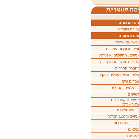
מת קטגוריות
ה
ם וארגונים
בודה ועובדים
ים פשוטים
פשר גם אחרת
וצאי הדופן והמיוחדים
נשים , מחשבים ואינטרנט
יבוצים ואנשי ההתיישבות
חברה החרדית
ולים חדשים ועולים ותיקים
ובדים זרים
רמילאים ומטיילים
שישים
נשים והקונפליקט
ראלי-ערבי
ני נוער וצעירים
נשים והמצב הכלכלי
יפורי התמודדות
מלאים
גזר ערבי