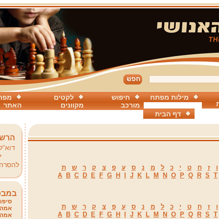
מילות מפתח
חיפוש
לקטים
מפת
מורכב
מקוונים
האתר
דף הבית
הרשמ
דוא"ל
*
להסרה
ו
ז
ח
ט
י
כ
ל
מ
נ
ס
ע
פ
צ
ק
ר
ש
ת
A
B
C
D
E
F
G
H
I
J
K
L
M
N
O
P
Q
R
S
T
במבט
סיפור
ו
ז
ח
ט
י
כ
ל
מ
נ
ס
ע
פ
צ
ק
ר
ש
ת
אמהו
A
B
C
D
E
F
G
H
I
J
K
L
M
N
O
P
Q
R
S
T
אמהו