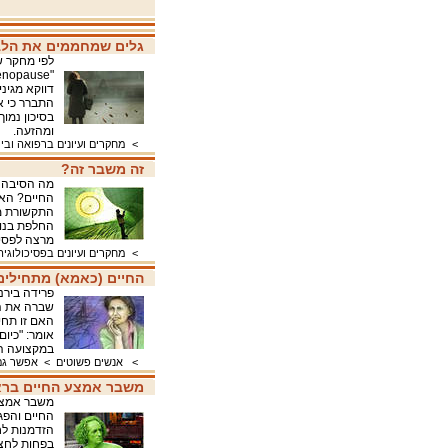
גלים שמחממים את הל
לפי מחקר ש
ומהזעה.
>
מחקרים ועיונים ברפואה ובי
זה משבר זה?
מה הסיבה 
החיים? הא
התקשורת מו
החלפת בנות
מרצה לפסי
>
מחקרים ועיונים בפסיכולוגיה
החיים (כאמא) מתחילים ב
האם זו תח
אומר: "כיום
במקצועה הסי
>
אנשים פשוטים
>
אפשר גם
משבר אמצע החיים בראי
משבר אמצע 
החיים והפג
הזדמנות לח
בפחות לחצי