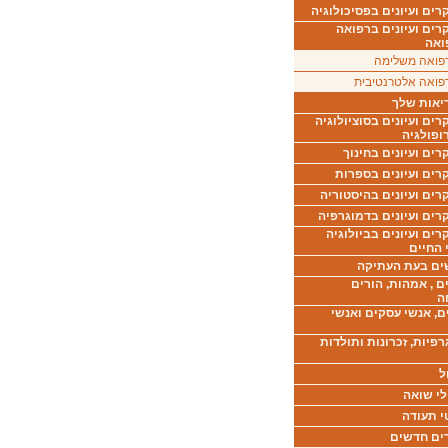
ים ועיונים בפסיכולוגיה
רים ועיונים ברפואה
ואה
פואה משלימה
פואה אלטרנטיבית
יאות שלך
ים ועיונים בסוציולוגיה
ופולגיה
ים ועיונים בחינוך
רים ועיונים בספרות
ים ועיונים בהיסטוריה
רים ועיונים בדמוגרפיה
ים ועיונים בביולוגיה
 החיים
ים בעת העתיקה
ם , אמהות, הורים
ה
ם, אנשי עסקים ואנשי
רפיות, זכרונות ותולדות
ל
לי שואה
י תעודה
ים חדשים