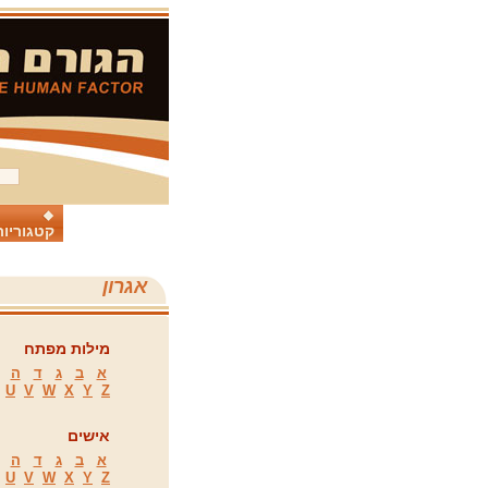
קטגוריות
אגרון
מילות מפתח
א
ב
ג
ד
ה
U
V
W
X
Y
Z
אישים
א
ב
ג
ד
ה
U
V
W
X
Y
Z