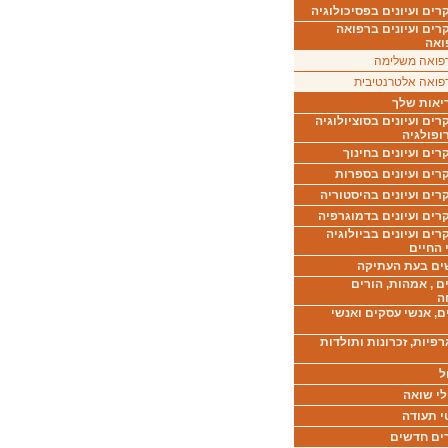
ים ועיונים בפסיכולוגיה
רים ועיונים ברפואה
ואה
פואה משלימה
פואה אלטרנטיבית
יאות שלך
ים ועיונים בסוציולוגיה
ופולגיה
ים ועיונים בחינוך
רים ועיונים בספרות
ים ועיונים בהיסטוריה
רים ועיונים בדמוגרפיה
ים ועיונים בביולוגיה
 החיים
ים בעת העתיקה
ם , אמהות, הורים
ה
ם, אנשי עסקים ואנשי
רפיות, זכרונות ותולדות
ל
לי שואה
י תעודה
ים חדשים