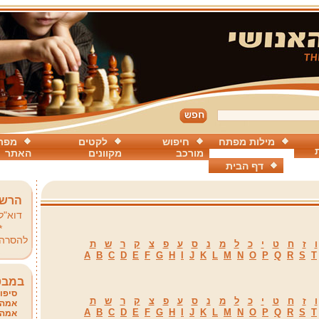
מילות מפתח
חיפוש
לקטים
מפת
מורכב
מקוונים
האתר
דף הבית
הרשמ
דוא"ל
*
להסרה
ו
ז
ח
ט
י
כ
ל
מ
נ
ס
ע
פ
צ
ק
ר
ש
ת
A
B
C
D
E
F
G
H
I
J
K
L
M
N
O
P
Q
R
S
T
במבט
סיפור
ו
ז
ח
ט
י
כ
ל
מ
נ
ס
ע
פ
צ
ק
ר
ש
ת
אמהו
A
B
C
D
E
F
G
H
I
J
K
L
M
N
O
P
Q
R
S
T
אמהו