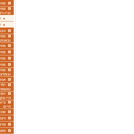
מחקר
מחק
וביו-רפ
ר
ר
הבר
מחקר
ובאנתר
מחקר
מחק
מחקר
מחק
מחקר
ובמדעי
אנש
ילדי
ומשפח
יזמי
היי-טק
ביוג
חיים
שכו
ניצו
סרט
ספר