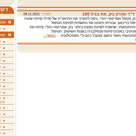
רשי
"ר אהרון בק, מת בגיל 100
תאריך:
08.11.2021
מלא
בק, מטפל אמריקאי-יהודי, ניסה להפריך את התיאוריה של פרויד ופיתח שיטה
אנשי
יפול בדיכאון. עבודתו היוותה את התשתית לפיתוח הטיפול
-ההתנהגותי, שהפכה לשיטה נפוצה ביותר. בק, אמריקאי-יהודי, פיתח את
ע
גניטיבי באוניברסיטת פנסילבניה בשנות השישים. הטיפול
אנש
התנהגותי מאוד נחשב ומוערך כיום ע"י הפסיכולוגיה.
המשך...
א
י
א
ק
ה
ע
ע
ת
ק
א
היש
ב
א
ס
ג
מ