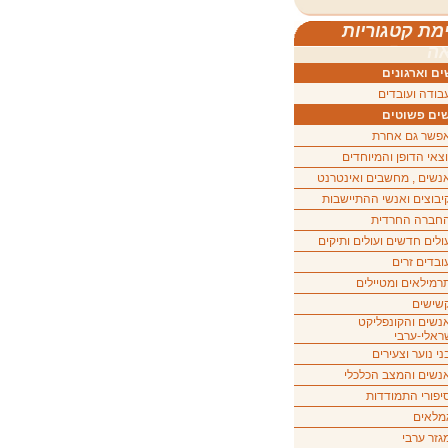
מת קטגוריות
ה
ם וארגונים
בודה ועובדים
ים פשוטים
פשר גם אחרת
וצאי הדופן והמיוחדים
נשים , מחשבים ואינטרנט
יבוצים ואנשי ההתיישבות
חברה החרדית
ולים חדשים ועולים ותיקים
ובדים זרים
רמילאים ומטיילים
שישים
נשים והקונפליקט
ראלי-ערבי
ני נוער וצעירים
נשים והמצב הכלכלי
יפורי התמודדות
מלאים
גזר ערבי