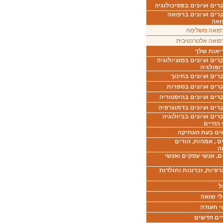
ים ועיונים בפסיכולוגיה
רים ועיונים ברפואה
ואה
פואה משלימה
פואה אלטרנטיבית
יאות שלך
ים ועיונים בסוציולוגיה
ופולגיה
ים ועיונים בחינוך
רים ועיונים בספרות
ים ועיונים בהיסטוריה
רים ועיונים בדמוגרפיה
ים ועיונים בביולוגיה
 החיים
ים בעת העתיקה
ם , אמהות, הורים
ה
ם, אנשי עסקים ואנשי
רפיות, זכרונות ותולדות
ל
לי שואה
י תעודה
ים חדשים