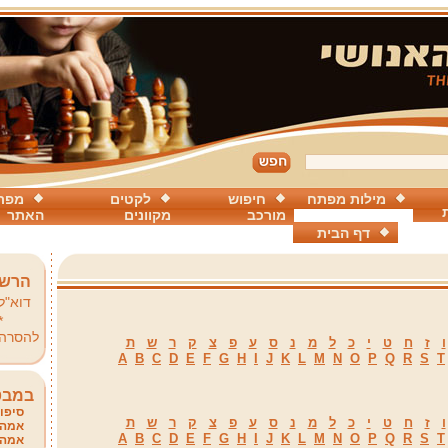
מילות מפתח
חיפוש
לקטים
מפת
מורכב
מקוונים
האתר
דף הבית
הרשמ
דוא"ל
*
להסרה
ו
ז
ח
ט
י
כ
ל
מ
נ
ס
ע
פ
צ
ק
ר
ש
ת
A
B
C
D
E
F
G
H
I
J
K
L
M
N
O
P
Q
R
S
T
במבט
סיפור
ו
ז
ח
ט
י
כ
ל
מ
נ
ס
ע
פ
צ
ק
ר
ש
ת
אמהו
A
B
C
D
E
F
G
H
I
J
K
L
M
N
O
P
Q
R
S
T
אמהו