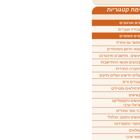
מת קטגוריות
ה
ם וארגונים
בודה ועובדים
ים פשוטים
פשר גם אחרת
וצאי הדופן והמיוחדים
נשים , מחשבים ואינטרנט
יבוצים ואנשי ההתיישבות
חברה החרדית
ולים חדשים ועולים ותיקים
ובדים זרים
רמילאים ומטיילים
שישים
נשים והקונפליקט
ראלי-ערבי
ני נוער וצעירים
נשים והמצב הכלכלי
יפורי התמודדות
מלאים
גזר ערבי