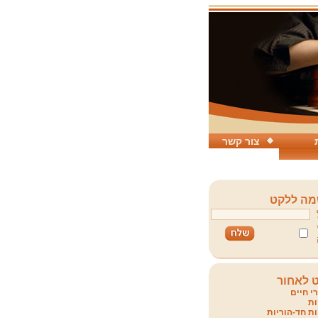
צור קשר
ה ללקט
 לאחור
י חיים
ת
ת חד-הוריות