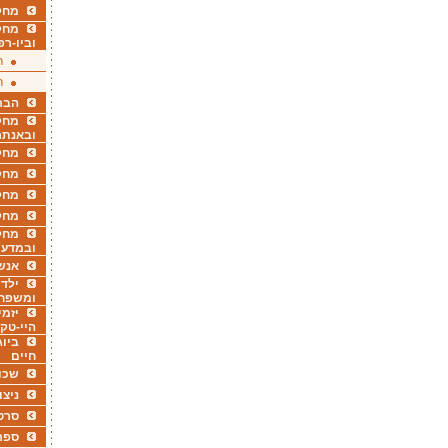
מחקר
מחק
וביו-רפ
ר
ר
הבר
מחקר
ובאנתר
מחקר
מחק
מחקר
מחק
מחקר
ובמדעי
אנש
ילדי
ומשפח
יזמי
היי-טק
ביוג
חיים
שכו
ניצו
סרט
ספר