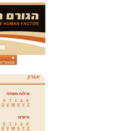
קטגוריות
אגרון
מילות מפתח
א
ב
ג
ד
ה
U
V
W
X
Y
Z
אישים
א
ב
ג
ד
ה
U
V
W
X
Y
Z