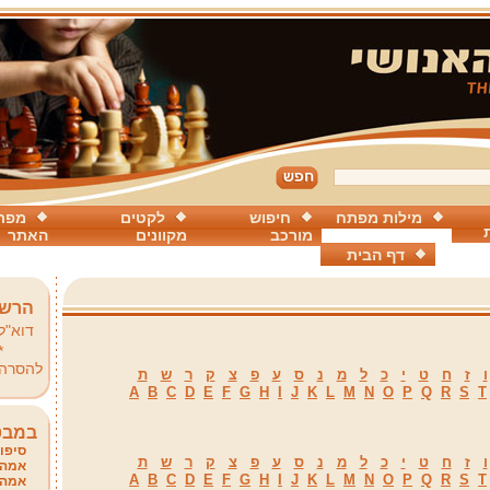
מילות מפתח
חיפוש
לקטים
מפת
מורכב
מקוונים
האתר
דף הבית
הרשמ
דוא"ל
*
להסרה
ו
ז
ח
ט
י
כ
ל
מ
נ
ס
ע
פ
צ
ק
ר
ש
ת
A
B
C
D
E
F
G
H
I
J
K
L
M
N
O
P
Q
R
S
T
במבט
סיפור
ו
ז
ח
ט
י
כ
ל
מ
נ
ס
ע
פ
צ
ק
ר
ש
ת
אמהו
A
B
C
D
E
F
G
H
I
J
K
L
M
N
O
P
Q
R
S
T
אמהו