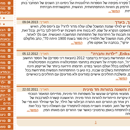
סקירה מקיפה של הספרות הרלוונטית ועל ניסיונו רב השנים של המחבר בוחן
מחקר
דמיון מן הזוויות ההתפתחותית, הרגשית, התקשורתית-חברתית
מחק
ותית.
המשך...
וביו-רפ
ר
ך, בערך
תאריך:
09.04.2013
ר
ת יש לגילוי שמנת המשכל שלנו עולה מדור לדור? גם ג'יימס פלין, האיש
הבר
אפקט הנקרא על שמו, לא בטוח איזו חשיבות יש לייחס לכך בדיוק. ובכל זאת,
מה תובנות על היתרונות של התפתחות המחשבה האנושית. אם נלך לאחור,
מחקר
לפי אפקט פלין, מנת המשכל של תלמידי בית ספר בשנת 1900 היתה 70", כתב מלקולם
ובאנתר
יו יורקר", בכתבה על אפקט פלין.
המשך...
מחקר
מחק
תאריך:
05.12.2012
מחקר
לרגל ההוצאה המחודשת בעברית בדצמבר 2012 (הוצאת דני ספרים) של הספר החשוב
רה", הנה סקירה על חשיבותו בתחומי הפסיכולוגיה והתובנה הפסיכולוגית
מחק
עולמנו בכלל ועולם הנוער בפרט. תרומתו הידועה ביותר של אריקסון הינה
מחקר
 ההתפתחות בשלבים שבנה, בה טען כי ההתפתחות הנפשית מתרחשת בכל
ובמדעי
, ומשלבת תהליכים אישיים (מודעים ולא מודעים) עם תהליכים בינאישיים
אנש
.
המשך...
ילדי
ומשפח
 והשונה בהורות חד מינית
תאריך:
22.02.2011
יזמי
ממצאי מחקרים שנעשו על משפחות חד-מיניות, מתייחס המאמר הנוכחי
היי-טק
ת עיקריות הייחודיות להורות החד-מינית: הראשונה קשורה למורכבות של
ביוג
רק אחד מן ההורים הוא ההורה הביולוגי של הילד, על אף שהילד הוא פרי של
חיים
ף של הזוג; הסוגיה השנייה מנסה להתמודד עם השאלה כיצד בכל זאת
שכו
ים להתפתח באופן נורמטיבי כאשר שני ההורים הם מאותו המין.
המשך...
פחה
ניצו
סרט
1
ספר