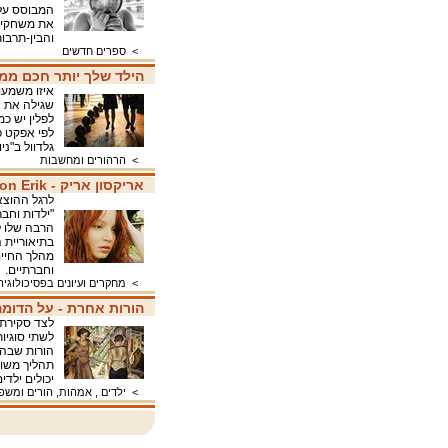
המבוסס על 
את משחקי ה
והבין-תרב
>
ספרים חדשים
הילד שלך יותר חכם ממ
איזו משמעו
שגילה את ה
לפלין יש כ
גלדוול ב"נ
>
הרהורים ומחשבות
אריקסון אריק - Erikson Erik, "ילדות וחברה"
"ילדות וחב
הרבה שלו ל
בתיאוריית
מהלך החיים
וחברתיים
>
מחקרים ועיונים בפסיכולוגיה
הורות אחרת - על הדומה
לצד סקירת 
לשתי סוגיו
הורות שבה 
תהליך משות
יכולים ילד
>
ילדים , אמהות, הורים ומש