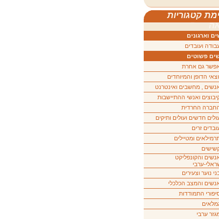
מת קטגוריות
ה
ם וארגונים
בודה ועובדים
ים פשוטים
פשר גם אחרת
וצאי הדופן והמיוחדים
נשים , מחשבים ואינטרנט
יבוצים ואנשי ההתיישבות
חברה החרדית
ולים חדשים ועולים ותיקים
ובדים זרים
רמילאים ומטיילים
שישים
נשים והקונפליקט
ראלי-ערבי
ני נוער וצעירים
נשים והמצב הכלכלי
יפורי התמודדות
מלאים
גזר ערבי