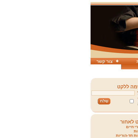
צור קשר
ה ללקט
 לאחור
י חיים
ת
ת חד-הוריות