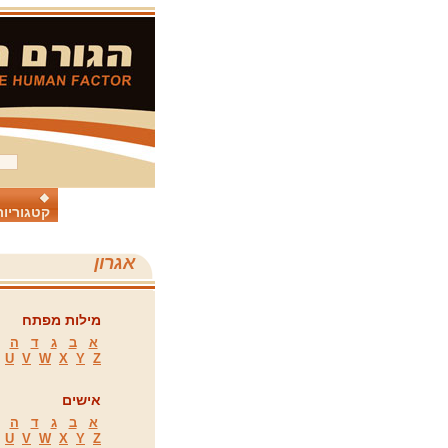
קטגוריות
אגרון
מילות מפתח
א
ב
ג
ד
ה
U
V
W
X
Y
Z
אישים
א
ב
ג
ד
ה
U
V
W
X
Y
Z