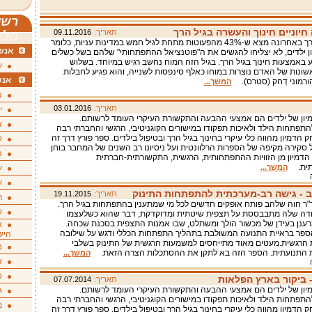
רשי
יוניים חינוך והעשרה בגיל הרך
תאריך:
09.11.2016
מלא
מחקר שנערך באחרונה מצא ש-43% מהפעוטות מתחת לגיל חמש במדינות עניות, כלומר
אנשי
 מיליון ילדים, לא יצליחו להגשים את ה"פוטנציאל ההתפתחותי" שלהם בשל כשלים
ע באמצעות חינוך בגיל הרך. בגיל הזה המוח נחשב רגיש במיוחד. בשלוש
ע
ונות של האדם נוצרות במוחו כאלף סינפסות לשנייה, והוא פגיע לחבלות
אנש
ורמוני דְחק (סטרס).
המשך...
א
תאריך:
03.01.2016
י
ון של ילדים הם אמצעי ההבעה והתקשורת העיקרי העומד לרשותם.
א
תפתחות הילד ולאיכות תפקודו במישורים הקוגניטיבי, הרגשי והחברתי רבה
 הדמיון מהווה כלי עיקרי בחינוך בגיל הרך ובטיפול בילדים. ספר פורץ דרך זה
ק
סקירה מקיפה של הספרות הרלוונטית ועל ניסיונו רב השנים של המחבר בוחן
ה
דמיון מן הזוויות ההתפתחותית, הרגשית, התקשורתית-חברתית
ותית.
המשך...
ע
ע
 - גישה רב-מערכתית להתפתחות התינוק
תאריך:
19.11.2015
ת
ר חוה שלהב פותח אופקים חדשים לכל מי שמתענין בהתפתחות בגיל הרך.
ק
דה שלה מתבבססת על תצפית שיטתית ומדוקדקת, דבר שהוא כשלעצמו
ענן בעידן של מכשור הולך ומשתלט, שבו אמנות התצפית בסכנת שכחה.
א
הספר בראיית התנועה המשולבת בתהליך התפתחות הכללי ודגש על שילובה
היש
הרגשית.מעטים מאוד מתייחסים למשמעות הרגשית של התינוק בשלבי
ב
התנועתית. הספר הזה בא לתקן את ההסתכלות הצרה הזאת.
המשך...
א
ס
- ביקור בארץ הפלאות
תאריך:
07.07.2014
ון של ילדים הם אמצעי ההבעה והתקשורת העיקרי העומד לרשותם.
ג
תפתחות הילד ולאיכות תפקודו במישורים הקוגניטיבי, הרגשי והחברתי רבה
מ
 הדמיון מהווה כלי עיקרי בחינוך בגיל הרך ובטיפול בילדים. ספר פורץ דרך זה