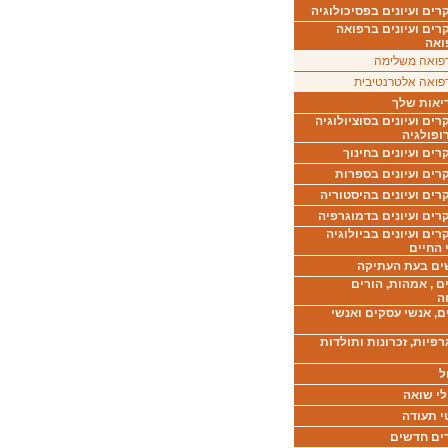
ים ועיונים בפסיכולוגיה
רים ועיונים ברפואה
ואה
פואה משלימה
פואה אלטרנטיבית
יאות שלך
ים ועיונים בסוציולוגיה
ופולגיה
ים ועיונים בחינוך
רים ועיונים בספרות
ים ועיונים בהיסטוריה
רים ועיונים בדמוגרפיה
ים ועיונים בביולוגיה
 החיים
ים בעת העתיקה
ם , אמהות, הורים
ה
ם, אנשי עסקים ואנשי
רפיות, זכרונות ותולדות
ל
לי שואה
י תעודה
ים חדשים