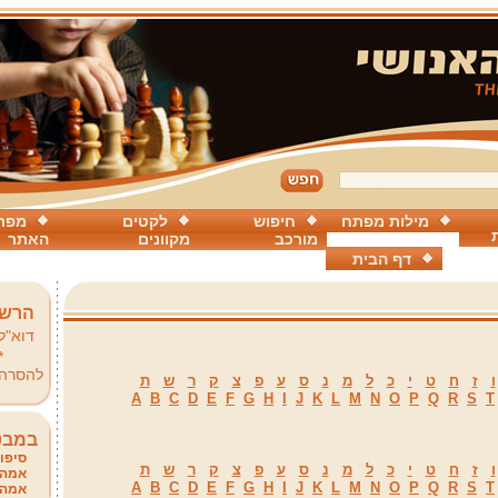
מילות מפתח
חיפוש
לקטים
מפת
מורכב
מקוונים
האתר
דף הבית
הרשמ
דוא"ל
*
להסרה
ו
ז
ח
ט
י
כ
ל
מ
נ
ס
ע
פ
צ
ק
ר
ש
ת
A
B
C
D
E
F
G
H
I
J
K
L
M
N
O
P
Q
R
S
T
במבט
סיפור
ו
ז
ח
ט
י
כ
ל
מ
נ
ס
ע
פ
צ
ק
ר
ש
ת
אמהו
A
B
C
D
E
F
G
H
I
J
K
L
M
N
O
P
Q
R
S
T
אמהו