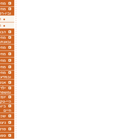
מחקר
מחק
וביו-רפ
ר
ר
הבר
מחקר
ובאנתר
מחקר
מחק
מחקר
מחק
מחקר
ובמדעי
אנש
ילדי
ומשפח
יזמי
היי-טק
ביוג
חיים
שכו
ניצו
סרט
ספר