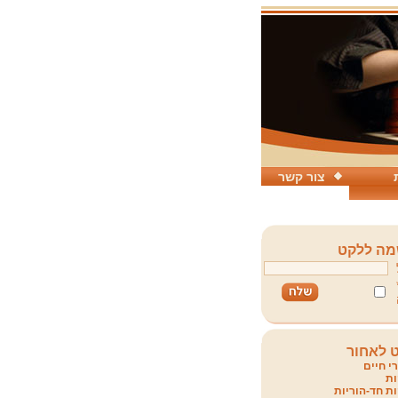
צור קשר
ה ללקט
 לאחור
י חיים
ת
ת חד-הוריות