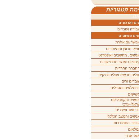
מת קטגוריות
ה
ם וארגונים
בודה ועובדים
ים פשוטים
פשר גם אחרת
וצאי הדופן והמיוחדים
נשים , מחשבים ואינטרנט
יבוצים ואנשי ההתיישבות
חברה החרדית
ולים חדשים ועולים ותיקים
ובדים זרים
רמילאים ומטיילים
שישים
נשים והקונפליקט
ראלי-ערבי
ני נוער וצעירים
נשים והמצב הכלכלי
יפורי התמודדות
מלאים
גזר ערבי