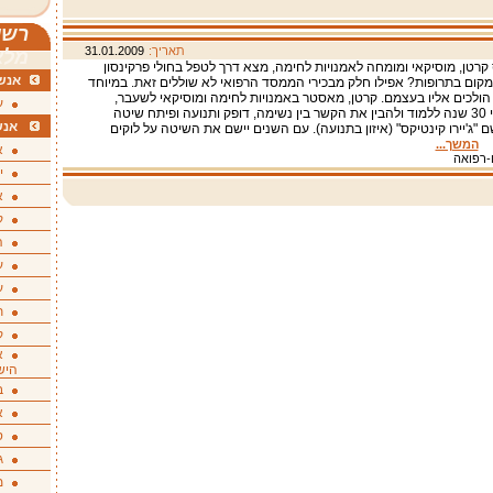
רשי
תאריך:
31.01.2009
מלא
רטן, מוסיקאי ומומחה לאמנויות לחימה, מצא דרך לטפל בחולי פרקינסון
אנשי
מקום בתרופות? אפילו חלק מבכירי הממסד הרפואי לא שוללים זאת. במיוחד
ולכים אליו בעצמם. קרטן, מאסטר באמנויות לחימה ומוסיקאי לשעבר,
ע
התחיל לפני 30 שנה ללמוד ולהבין את הקשר בין נשימה, דופק ותנועה ופיתח שיטה
אנש
 "ג'יירו קינטיקס" (איזון בתנועה). עם השנים יישם את השיטה על לוקים
ן.
המשך...
א
ו-רפואה
י
א
ק
ה
ע
ע
ת
ק
א
היש
ב
א
ס
ג
מ