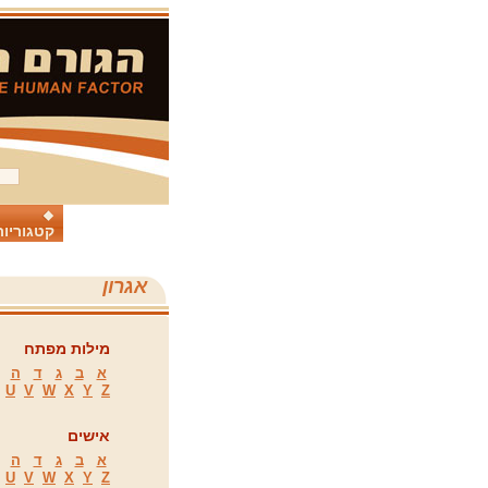
קטגוריות
אגרון
מילות מפתח
א
ב
ג
ד
ה
U
V
W
X
Y
Z
אישים
א
ב
ג
ד
ה
U
V
W
X
Y
Z