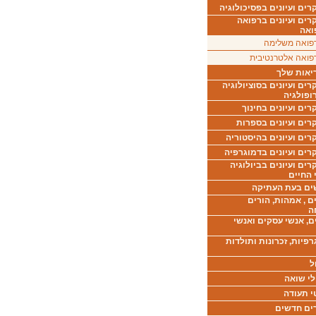
ים ועיונים בפסיכולוגיה
רים ועיונים ברפואה
ואה
פואה משלימה
פואה אלטרנטיבית
יאות שלך
ים ועיונים בסוציולוגיה
ופולגיה
ים ועיונים בחינוך
רים ועיונים בספרות
ים ועיונים בהיסטוריה
רים ועיונים בדמוגרפיה
ים ועיונים בביולוגיה
 החיים
ים בעת העתיקה
ם , אמהות, הורים
ה
ם, אנשי עסקים ואנשי
רפיות, זכרונות ותולדות
ל
לי שואה
י תעודה
ים חדשים